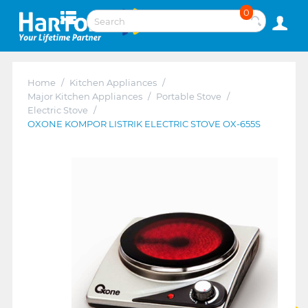
0
Home
/
Kitchen Appliances
/
Major Kitchen Appliances
/
Portable Stove
/
Electric Stove
/
OXONE KOMPOR LISTRIK ELECTRIC STOVE OX-655S