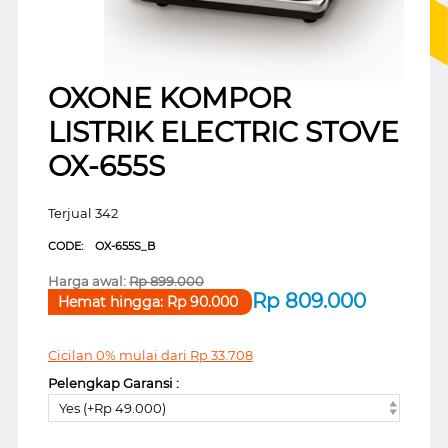
OXONE KOMPOR
LISTRIK ELECTRIC STOVE
OX-655S
Terjual 342
CODE:
OX-655S_B
Harga awal:
Rp
899.000
Rp
809.000
Hemat hingga:
Rp
90.000
Cicilan 0% mulai dari
Rp
33.708
Pelengkap Garansi :
Yes (+Rp 49.000)