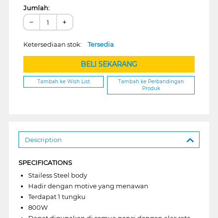
Jumlah:
−
+
Ketersediaan stok:
Tersedia
BELI SEKARANG
Tambah ke Wish List
Tambah ke Perbandingan
Produk
Description
SPECIFICATIONS
Stailess Steel body
Hadir dengan motive yang menawan
Terdapat 1 tungku
800W
Dapat digunakan di semua panci dengan alas rata