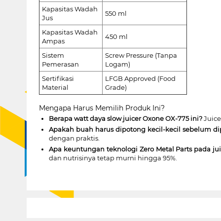
Kapasitas Wadah
550 ml
Jus
Kapasitas Wadah
450 ml
Ampas
Sistem
Screw Pressure (Tanpa
Pemerasan
Logam)
Sertifikasi
LFGB Approved (Food
Material
Grade)
Mengapa Harus Memilih Produk Ini?
Berapa watt daya slow juicer Oxone OX-775 ini?
Juice
Apakah buah harus dipotong kecil-kecil sebelum di
dengan praktis.
Apa keuntungan teknologi Zero Metal Parts pada jui
dan nutrisinya tetap murni hingga 95%.