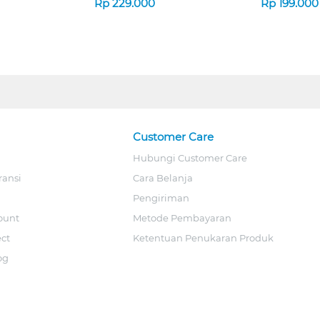
Rp
229.000
Rp
199.000
Customer Care
Hubungi Customer Care
ransi
Cara Belanja
Pengiriman
ount
Metode Pembayaran
ect
Ketentuan Penukaran Produk
og