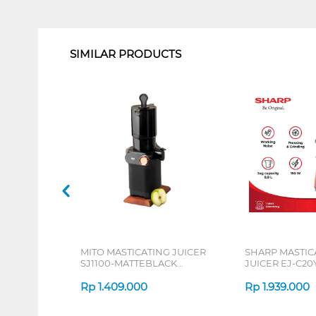
1
SIMILAR PRODUCTS
MITO MASTICATING JUICER
SHARP MASTIC
SJ1100-MATTEBLACK
JUICER EJ-C20
FRESCA COMPACT LOW
WATT
Rp
1.409.000
Rp
1.939.000