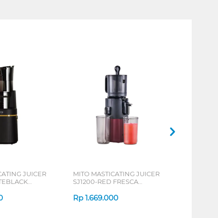
CATING JUICER
MITO MASTICATING JUICER
TEBLACK
SJ1200-RED FRESCA
SSIC
GRANDE LOW WATT
0
Rp
1.669.000