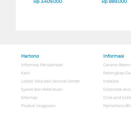
Rp
3.409.000
Rp
889.000
Hartono
Informasi
Informasi Perusahaan
Garansi Resmi
Karir
Pelengkap Ga
Lokasi Toko dan Service Center
Instalasi
Syarat dan Ketentuan
Corporate Acc
Sitemap
Click and Coll
Produk Unggulan
MyHartono Bl