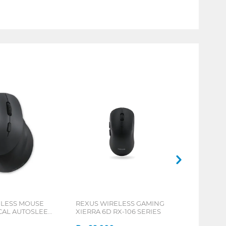
ELESS MOUSE
REXUS WIRELESS GAMING
ICAL AUTOSLEEP
XIERRA 6D RX-106 SERIES
ERIES