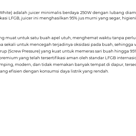
/White) adalah juicer minimalis berdaya 250W dengan lubang dia
asi LFGB, juicer ini menghasilkan 95% jus murni yang segar, higienis
ang muat untuk satu buah apel utuh, menghemat waktu tanpa perl
ekali untuk mencegah terjadinya oksidasi pada buah, sehingga vita
up (Screw Pressure) yang kuat untuk memeras sari buah hingga 95
emium yang telah tersertifikasi aman oleh standar LFGB internasi
mping, modern, dan tidak memakan banyak tempat di dapur, tersedi
yang efisien dengan konsumsi daya listrik yang rendah.