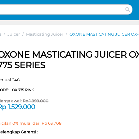
s
/
Juicer
/
Masticating Juicer
/
OXONE MASTICATING JUICER OX-
OXONE MASTICATING JUICER O
775 SERIES
erjual 248
CODE:
OX-775-PINK
arga awal:
Rp
1.999.000
Rp
1.529.000
icilan 0% mulai dari
Rp
63.708
elengkap Garansi :