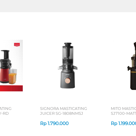
ATING
SIGNORA MASTICATING
MITO MASTI
Y-RD
JUICER SG-1808NMSJ
SJ7100-MAT
FRESCA CLA
Rp
1.790.000
Rp
1.199.00