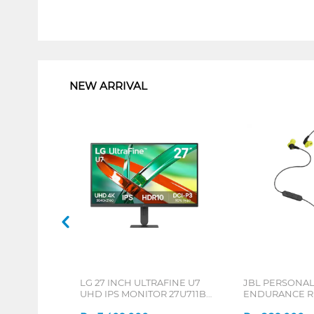
1
NEW ARRIVAL
LG 27 INCH ULTRAFINE U7
JBL PERSONA
UHD IPS MONITOR 27U711B-
ENDURANCE RU
B_G3