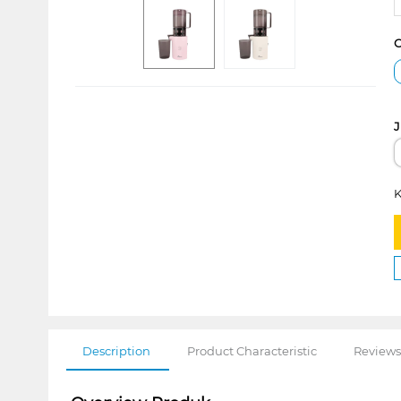
C
J
K
Description
Product Characteristic
Reviews