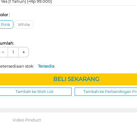
Yes (1 Tahun) (+Rp 99.000)
olor :
Pink
White
umlah:
−
+
etersediaan stok:
Tersedia
BELI SEKARANG
Tambah ke Wish List
Tambah ke Perbandingan P
Video Product