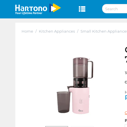
Home
/
Kitchen Appliances
/
Small Kitchen Appliance
T
H
C
P