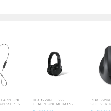
L EARPHONE
REXUS WIRELESSS
REXUS WIR
N 3 SERIES
HEADPHONE METRO M2
CLIFF VERT
SERIES
7D QV-260 S