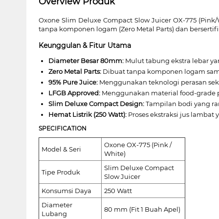
Overview Produk
Oxone Slim Deluxe Compact Slow Juicer OX-775 (Pink
tanpa komponen logam (Zero Metal Parts) dan bersertifik
Keunggulan & Fitur Utama
Diameter Besar 80mm:
Mulut tabung ekstra lebar y
Zero Metal Parts:
Dibuat tanpa komponen logam sama s
95% Pure Juice:
Menggunakan teknologi perasan sekr
LFGB Approved:
Menggunakan material food-grade pr
Slim Deluxe Compact Design:
Tampilan bodi yang ra
Hemat Listrik (250 Watt):
Proses ekstraksi jus lambat 
SPECIFICATION
Oxone OX-775 (Pink /
Model & Seri
White)
Slim Deluxe Compact
Tipe Produk
Slow Juicer
Konsumsi Daya
250 Watt
Diameter
80 mm (Fit 1 Buah Apel)
Lubang