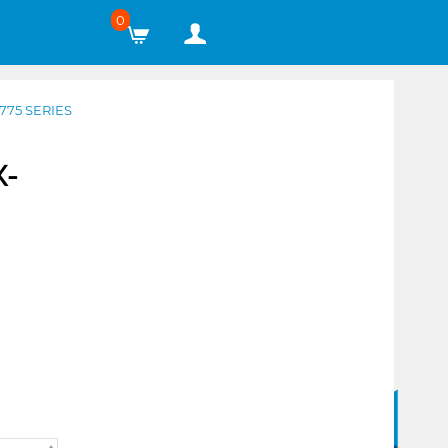
0
775 SERIES
X-