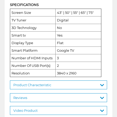
SPECIFICATIONS
Screen Size
43" | 50" | 55" | 65" | 75"
TV Tuner
Digital
3D Technology
No
Smart tv
Yes
Display Type
Flat
Smart Platform
Google TV
Number of HDMI Inputs
3
Number Of USB Port(s)
2
Resolution
3840 x 2160
Product Characteristic
Reviews
Video Product