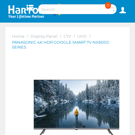
0
Home
/
Display Panel
/
CTV
/
UHD
/
PANASONIC 4K HDR GOOGLE SMART TV NX600G
SERIES