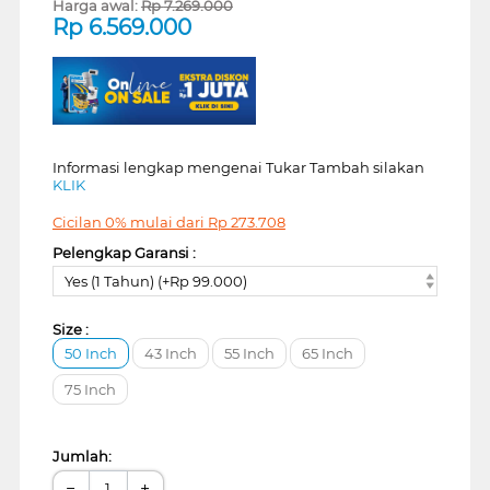
Harga awal:
Rp
7.269.000
Rp
6.569.000
Informasi lengkap mengenai Tukar Tambah silakan
KLIK
Cicilan 0% mulai dari
Rp
273.708
Pelengkap Garansi :
Yes (1 Tahun) (+Rp 99.000)
Size :
50 Inch
43 Inch
55 Inch
65 Inch
75 Inch
Jumlah:
−
+