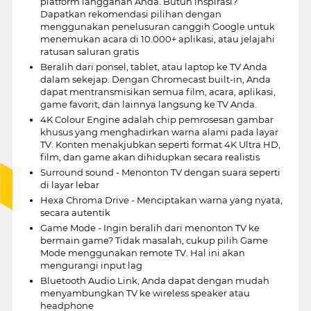
platform langganan Anda. Butuh inspirasi?
Dapatkan rekomendasi pilihan dengan
menggunakan penelusuran canggih Google untuk
menemukan acara di 10.000+ aplikasi, atau jelajahi
ratusan saluran gratis
Beralih dari ponsel, tablet, atau laptop ke TV Anda
dalam sekejap. Dengan Chromecast built-in, Anda
dapat mentransmisikan semua film, acara, aplikasi,
game favorit, dan lainnya langsung ke TV Anda.
4K Colour Engine adalah chip pemrosesan gambar
khusus yang menghadirkan warna alami pada layar
TV. Konten menakjubkan seperti format 4K Ultra HD,
film, dan game akan dihidupkan secara realistis
Surround sound - Menonton TV dengan suara seperti
di layar lebar
Hexa Chroma Drive - Menciptakan warna yang nyata,
secara autentik
Game Mode - Ingin beralih dari menonton TV ke
bermain game? Tidak masalah, cukup pilih Game
Mode menggunakan remote TV. Hal ini akan
mengurangi input lag
Bluetooth Audio Link, Anda dapat dengan mudah
menyambungkan TV ke wireless speaker atau
headphone