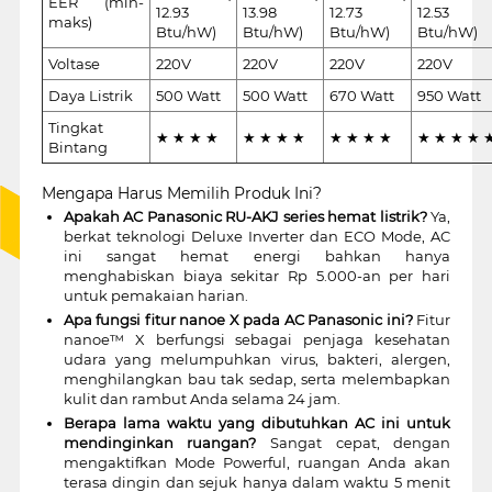
EER (min-
12.93
13.98
12.73
12.53
maks)
Btu/hW)
Btu/hW)
Btu/hW)
Btu/hW)
Voltase
220V
220V
220V
220V
Daya Listrik
500 Watt
500 Watt
670 Watt
950 Watt
Tingkat
★ ★ ★ ★
★ ★ ★ ★
★ ★ ★ ★
★ ★ ★ ★ 
Bintang
Mengapa Harus Memilih Produk Ini?
Apakah AC Panasonic RU-AKJ series hemat listrik?
Ya,
berkat teknologi Deluxe Inverter dan ECO Mode, AC
ini sangat hemat energi bahkan hanya
menghabiskan biaya sekitar Rp 5.000-an per hari
untuk pemakaian harian.
Apa fungsi fitur nanoe X pada AC Panasonic ini?
Fitur
nanoe™ X berfungsi sebagai penjaga kesehatan
udara yang melumpuhkan virus, bakteri, alergen,
menghilangkan bau tak sedap, serta melembapkan
kulit dan rambut Anda selama 24 jam.
Berapa lama waktu yang dibutuhkan AC ini untuk
mendinginkan ruangan?
Sangat cepat, dengan
mengaktifkan Mode Powerful, ruangan Anda akan
terasa dingin dan sejuk hanya dalam waktu 5 menit