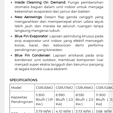
Inside Cleaning On Demand:
Fungsi pembersihan
otomatis bagian dalam unit indoor untuk menjaga
kebersihan evaporator dari jamur dan bakteri
New Aerowings:
Desain flap ganda canggih yang
mengarahkan dan mempercepat aliran udara sejuk
lebih jauh dan merata ke seluruh ruangan tanpa
langsung mengenai tubuh.
Blue Fin Evaporator:
Lapisan pelindung khusus pada
sirip evaporator unit indoor yang efektif mencegah
korosi, karat, dan kebocoran demi performa
pendinginan yang konsisten.
Blue Fin Condenser:
Lapisan antikarat pada sirip
kondensor unit outdoor, membuat komponen luar
menjadi super ekstra tangguh dan berumur panjang
di segala kondisi cuaca ekstrem.
SPECIFICATIONS
Model
CSRU5AKJ
CSRU7AKJ
CSRU9AKJ
CSRU12AK
5.300
6.990
8.530
11.900
Kapasitas
Btu/h ( 1,91
Btu/h ( 2,5
Btu/h ( 2,5
Btu/h ( 3,
Pendinginan
Kw )
Kw)
Kw )
Kw)
3.79 W/W (
4.10 W/W (
3.73 W/W (
3.68 W/W 