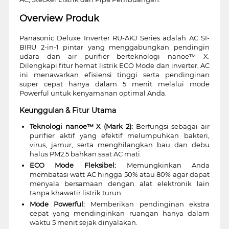
Overview Produk
Panasonic Deluxe Inverter RU-AKJ Series adalah AC SI-
BIRU 2-in-1 pintar yang menggabungkan pendingin
udara dan air purifier berteknologi nanoe™ X.
Dilengkapi fitur hemat listrik ECO Mode dan inverter, AC
ini menawarkan efisiensi tinggi serta pendinginan
super cepat hanya dalam 5 menit melalui mode
Powerful untuk kenyamanan optimal Anda.
Keunggulan & Fitur Utama
Teknologi nanoe™ X (Mark 2):
Berfungsi sebagai air
purifier aktif yang efektif melumpuhkan bakteri,
virus, jamur, serta menghilangkan bau dan debu
halus PM2.5 bahkan saat AC mati.
ECO Mode Fleksibel:
Memungkinkan Anda
membatasi watt AC hingga 50% atau 80% agar dapat
menyala bersamaan dengan alat elektronik lain
tanpa khawatir listrik turun.
Mode Powerful:
Memberikan pendinginan ekstra
cepat yang mendinginkan ruangan hanya dalam
waktu 5 menit sejak dinyalakan.