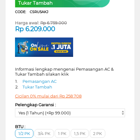
Tukar Tambah
CODE:
CSRU5AKJ
Harga awal:
Rp
6.759.000
Rp
6.209.000
Informasi lengkap mengenai Pemasangan AC &
Tukar Tambah silakan klik
1.
Pemasangan AC
2.
Tukar Tambah
Cicilan 0% mulai dari
Rp
258.708
Pelengkap Garansi :
Yes (1 Tahun) (+Rp 99.000)
BTU :
1/2 PK
3/4 PK
1 PK
1,5 PK
2 PK