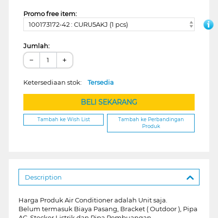
Promo free item:
100173172-42 : CURU5AKJ (1 pcs)
Jumlah:
−
+
Ketersediaan stok:
Tersedia
BELI SEKARANG
Tambah ke Wish List
Tambah ke Perbandingan
Produk
Description
Harga Produk Air Conditioner adalah Unit saja.
Belum termasuk Biaya Pasang, Bracket ( Outdoor ), Pipa
AC, Stecker Listrik dan Pipa Pembuangan.