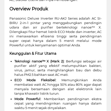
Overview Produk
Panasonic Deluxe Inverter RU-AKJ Series adalah AC SI-
BIRU 2-in-1 pintar yang menggabungkan pendingin
udara dan air purifier berteknologi nanoe™ X.
Dilengkapi fitur hemat listrik ECO Mode dan inverter, AC
ini menawarkan efisiensi tinggi serta pendinginan
super cepat hanya dalam 5 menit melalui mode
Powerful untuk kenyamanan optimal Anda.
Keunggulan & Fitur Utama
Teknologi nanoe™ X (Mark 2):
Berfungsi sebagai air
purifier aktif yang efektif melumpuhkan bakteri,
virus, jamur, serta menghilangkan bau dan debu
halus PM2.5 bahkan saat AC mati.
ECO Mode Fleksibel:
Memungkinkan Anda
membatasi watt AC hingga 50% atau 80% agar dapat
menyala bersamaan dengan alat elektronik lain
tanpa khawatir listrik turun.
Mode Powerful:
Memberikan pendinginan ekstra
cepat yang mendinginkan ruangan hanya dalam
waktu 5 menit sejak dinyalakan.