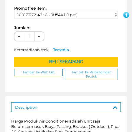
Promo free item:
100173172-42 : CURU5AKJ (1 pcs)
Jumlah:
−
+
Ketersediaan stok:
Tersedia
BELI SEKARANG
Tambah ke Wish List
Tambah ke Perbandingan
Produk
Description
Harga Produk Air Conditioner adalah Unit saja.
Belum termasuk Biaya Pasang, Bracket ( Outdoor ), Pipa
AC, Stecker Listrik dan Pipa Pembuangan.