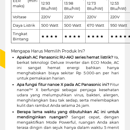
EER (min-
12.93
13.98
12.73
12.53
maks)
Btu/hW)
Btu/hW)
Btu/hW)
Btu/hW)
Voltase
220V
220V
220V
220V
Daya Listrik
500 Watt
500 Watt
670 Watt
950 Watt
Tingkat
★ ★ ★ ★
★ ★ ★ ★
★ ★ ★ ★
★ ★ ★ ★ 
Bintang
Mengapa Harus Memilih Produk Ini?
Apakah AC Panasonic RU-AKJ series hemat listrik?
Ya,
berkat teknologi Deluxe Inverter dan ECO Mode, AC
ini sangat hemat energi bahkan hanya
menghabiskan biaya sekitar Rp 5.000-an per hari
untuk pemakaian harian.
Apa fungsi fitur nanoe X pada AC Panasonic ini?
Fitur
nanoe™ X berfungsi sebagai penjaga kesehatan
udara yang melumpuhkan virus, bakteri, alergen,
menghilangkan bau tak sedap, serta melembapkan
kulit dan rambut Anda selama 24 jam.
Berapa lama waktu yang dibutuhkan AC ini untuk
mendinginkan ruangan?
Sangat cepat, dengan
mengaktifkan Mode Powerful, ruangan Anda akan
terasa dingin dan sejuk hanya dalam waktu 5 menit