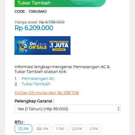
Tukar Tambah
CODE:
CSRU5AKJ
Harga awal:
Rp
6.759.000
Rp
6.209.000
Informasi lengkap mengenai Pemasangan AC &
Tukar Tambah silakan klik
1.
Pemasangan AC
2.
Tukar Tambah
Cicilan 0% mulai dari
Rp
258.708
Pelengkap Garansi :
Yes (1 Tahun) (+Rp 99.000)
BTU :
1/2 PK
3/4 PK
1 PK
1,5 PK
2 PK