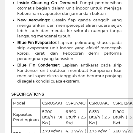
Inside Cleaning On Demand:
Fungsi pembersihan
otomatis bagian dalam unit indoor untuk menjaga
kebersihan evaporator dari jamur dan bakteri
New Aerowings:
Desain flap ganda canggih yang
mengarahkan dan mempercepat aliran udara sejuk
lebih jauh dan merata ke seluruh ruangan tanpa
langsung mengenai tubuh.
Blue Fin Evaporator:
Lapisan pelindung khusus pada
sirip evaporator unit indoor yang efektif mencegah
korosi, karat, dan kebocoran demi performa
pendinginan yang konsisten.
Blue Fin Condenser:
Lapisan antikarat pada sirip
kondensor unit outdoor, membuat komponen luar
menjadi super ekstra tangguh dan berumur panjang
di segala kondisi cuaca ekstrem.
SPECIFICATIONS
Model
CSRU5AKJ
CSRU7AKJ
CSRU9AKJ
CSRU12AK
5.300
6.990
8.530
11.900
Kapasitas
Btu/h ( 1,91
Btu/h ( 2,5
Btu/h ( 2,5
Btu/h ( 3,
Pendinginan
Kw )
Kw)
Kw )
Kw)
3.79 W/W (
4.10 W/W (
3.73 W/W (
3.68 W/W 