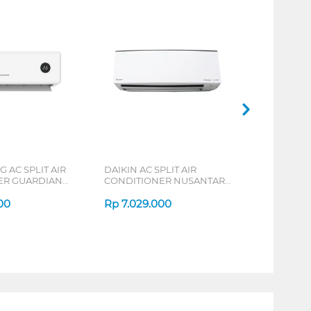
AC SPLIT AIR
DAIKIN AC SPLIT AIR
ER GUARDIAN
CONDITIONER NUSANTARA
ERIES
ALPHA INVERTER FTKH-Y
00
SERIES
Rp
7.029.000