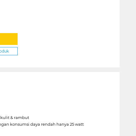
roduk
kulit & rambut
ngan konsumsi daya rendah hanya 25 watt