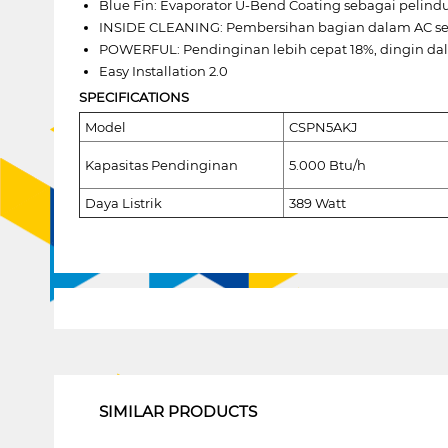
Blue Fin: Evaporator U-Bend Coating sebagai pelind
INSIDE CLEANING: Pembersihan bagian dalam AC sela
POWERFUL: Pendinginan lebih cepat 18%, dingin da
Easy Installation 2.0
SPECIFICATIONS
Model
CSPN5AKJ
Kapasitas Pendinginan
5.000 Btu/h
Daya Listrik
389 Watt
1
SIMILAR PRODUCTS