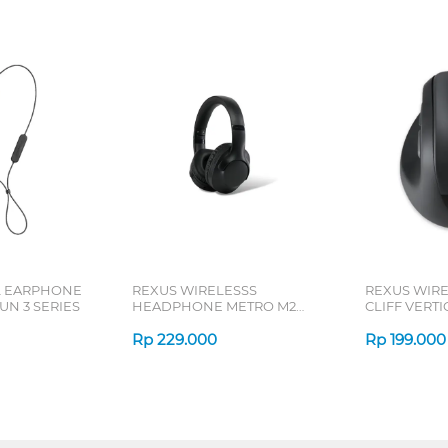
L EARPHONE
REXUS WIRELESSS
REXUS WIR
N 3 SERIES
HEADPHONE METRO M2
CLIFF VERT
SERIES
7D QV-260 S
Rp
229.000
Rp
199.000