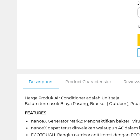
J
K
Description
Product Characteristic
Reviews
Harga Produk Air Conditioner adalah Unit saja.
Belum termasuk Biaya Pasang, Bracket ( Outdoor ), Pipa
FEATURES
nanoeX Generator Mark2: Menonaktifkan bakteri, vir
nanoeX dapat terus dinyalakan walaupun AC dalam
ECOTOUGH: Rangka outdoor anti korosi dengan EC