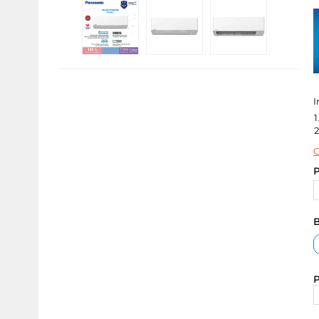
I
1
2
C
P
B
P