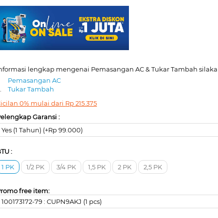
nformasi lengkap mengenai Pemasangan AC & Tukar Tambah silakan
.
Pemasangan AC
.
Tukar Tambah
icilan 0% mulai dari
Rp
215.375
elengkap Garansi :
Yes (1 Tahun) (+Rp 99.000)
TU :
1 PK
1/2 PK
3/4 PK
1,5 PK
2 PK
2,5 PK
romo free item:
100173172-79 : CUPN9AKJ (1 pcs)