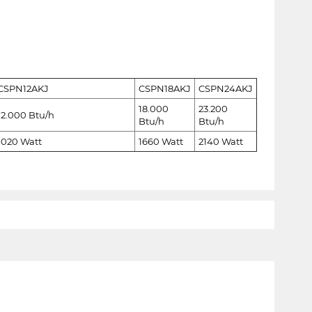
CSPN12AKJ
CSPN18AKJ
CSPN24AKJ
18.000
23.200
12.000 Btu/h
Btu/h
Btu/h
1020 Watt
1660 Watt
2140 Watt