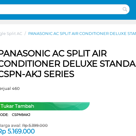
gle Split AC
/
PANASONIC AC SPLIT AIR CONDITIONER DELUXE ST
PANASONIC AC SPLIT AIR
CONDITIONER DELUXE STAND
CSPN-AKJ SERIES
erjual 460
Tukar Tambah
CODE:
CSPN9AKJ
arga awal:
Rp
5.399.000
Rp
5.169.000