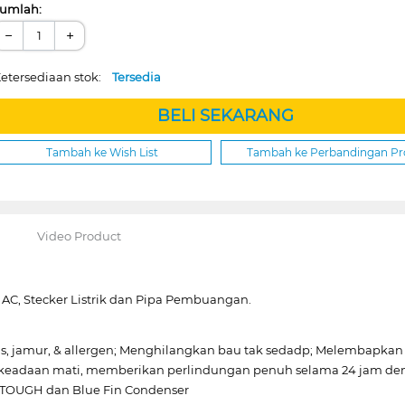
umlah:
−
+
etersediaan stok:
Tersedia
BELI SEKARANG
Tambah ke Wish List
Tambah ke Perbandingan P
Video Product
 AC, Stecker Listrik dan Pipa Pembuangan.
us, jamur, & allergen; Menghilangkan bau tak sedadp; Melembapkan 
 keadaan mati, memberikan perlindungan penuh selama 24 jam de
OTOUGH dan Blue Fin Condenser