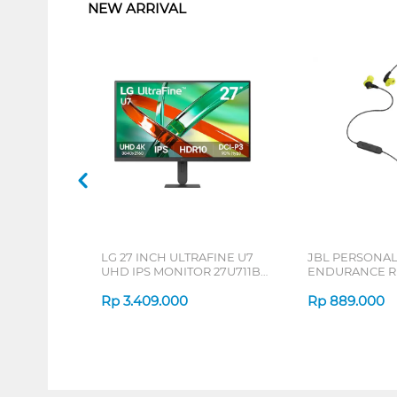
NEW ARRIVAL
LG 27 INCH ULTRAFINE U7
JBL PERSONA
UHD IPS MONITOR 27U711B-
ENDURANCE RU
B_G3
Rp
3.409.000
Rp
889.000