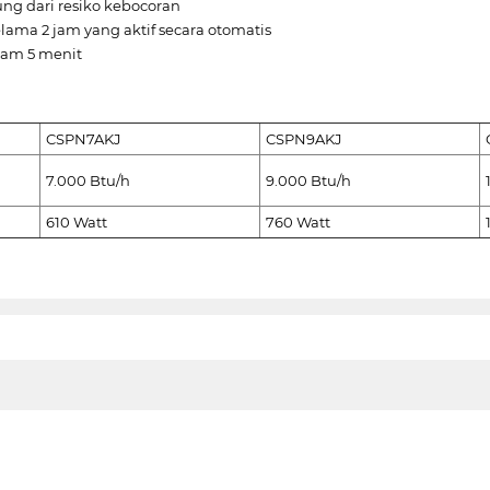
ung dari resiko kebocoran
ma 2 jam yang aktif secara otomatis
lam 5 menit
CSPN7AKJ
CSPN9AKJ
7.000 Btu/h
9.000 Btu/h
610 Watt
760 Watt