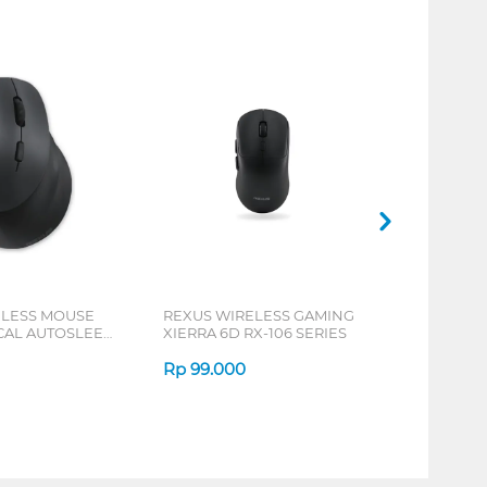
ELESS MOUSE
REXUS WIRELESS GAMING
ICAL AUTOSLEEP
XIERRA 6D RX-106 SERIES
ERIES
Rp
99.000