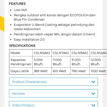
FEATURES
Low Volt
Rangka outdoor anti korosi dengan ECOTOUGH dan
Blue Fin Condenser
Evaporator U-Bend Coating sebagai pelindung dari
resiko kebocoran
Pendinginan lebih cepat 18%, dingin dalam 5 menit
Easy Installation 2.0
SPECIFICATIONS
Model
CSLN5AKJ
CSLN7AKJ
CSLN9AKJ
CSLN12AK
Kapasitas
5.000
7.000
9.000
12.000
Pendinginan
Btu/h
Btu/h
Btu/h
Btu/h
Daya Listrik
389 Watt
610 Watt
760 Watt
1020 Watt
Product Characteristic
Reviews
Video Product