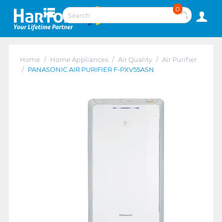
0
Home
/
Home Appliances
/
Air Quality
/
Air Purifier
/
PANASONIC AIR PURIFIER F-PXV55ASN