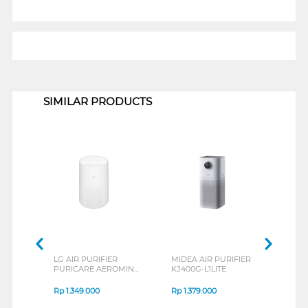
1
SIMILAR PRODUCTS
LG AIR PURIFIER
MIDEA AIR PURIFIER
LG A
PURICARE AEROMINI
KJ400G-L1LITE
PURI
AS30GGW10
AS3
Rp
1.349.000
Rp
1.379.000
Rp
2