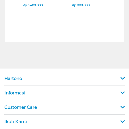
B_G3
SERIES
Rp
3.409.000
Rp
889.000
Rp
2
Hartono
Informasi
Customer Care
Ikuti Kami