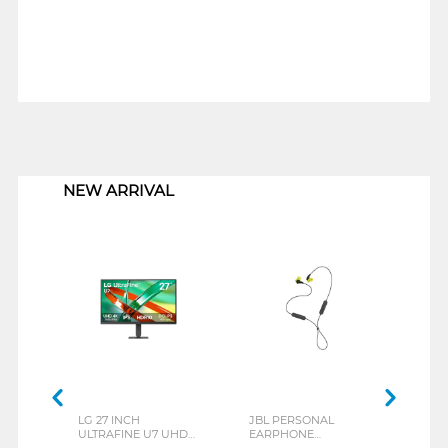
1
NEW ARRIVAL
LG 27 INCH
JBL PERSONAL
REXU
ULTRAFINE U7 UHD
EARPHONE
HEA
IPS MONITOR 27U711B-
ENDURANCE RUN 3
M2 S