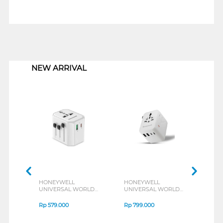
1
NEW ARRIVAL
HONEYWELL
HONEYWELL
HON
UNIVERSAL WORLD
UNIVERSAL WORLD
UNI
TRAVEL ADAPTER
TRAVEL ADAPTER
TRA
38W SERIES
45W SERIES
70W 
Rp
579.000
Rp
799.000
Rp
1