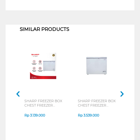
1
SIMILAR PRODUCTS
SHARP FREEZER BOX
SHARP FREEZER BOX
TOSH
CHEST FREEZER
CHEST FREEZER
BOX 
FRV150X
FRV210X
CR-A
Rp
3.139.000
Rp
3.539.000
Rp
3