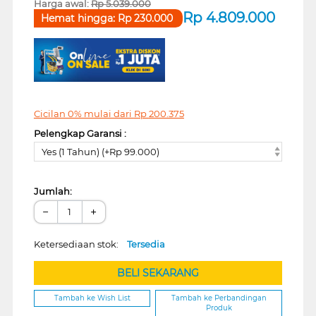
Harga awal:
Rp
5.039.000
Rp
4.809.000
Hemat hingga:
Rp
230.000
Cicilan 0% mulai dari
Rp
200.375
Pelengkap Garansi :
Yes (1 Tahun) (+Rp 99.000)
Jumlah:
−
+
Ketersediaan stok:
Tersedia
BELI SEKARANG
Tambah ke Wish List
Tambah ke Perbandingan
Produk