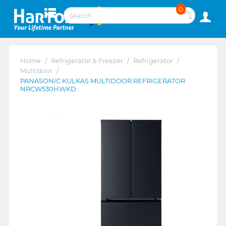
0
Home
/
Refrigerator & Freezer
/
Refrigerator
/
Multidoor
/
PANASONIC KULKAS MULTIDOOR REFRIGERATOR
NRCW530HWKD