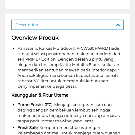
Description
Overview Produk
Panasonic Kulkas Multidoor NR-CW530HWKD hadir
sebagai solusi penyimpanan makanan modern dari
seri PRIME+ Edition. Dengan desain 3 pintu yang
elegan dan finishing Matte Metallic Black, kulkas ini
memberikan sentuhan mewah pada interior dapur
Anda sekaligus menawarkan kapasitas total bersih
sebesar 501 liter untuk memenuhi kebutuhan
penyimpanan keluarga besar.
Keunggulan & Fitur Utama
Prime Fresh (-3°C):
Menjaga kesegaran ikan dan
daging dengan pembekuan lembut, sehingga
makanan tetap terjaga nutrisinya dan siap dimasak
tanpa perlu proses thawing yang lama.
Fresh Safe:
Kompartemen khusus dengan
kelembapan optimal untuk menjaga buah-buahan