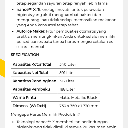
tetap segar dan sayuran tetap renyah lebih lama.
nanoe™ X:
Teknologi inovatif untuk perawatan
higienis yang aktif menghambat bakteri dan
mengurangi bau tidak sedap, memastikan makanan
yang Anda konsumsi tetap sehat.
Auto Ice Maker:
Fitur pembuat es otomatis yang
praktis, memungkinkan Anda untuk selalu memiliki
persediaan es batu tanpa harus mengisi cetakan es
secara manual.
SPECIFICATION
Kapasitas Kotor Total
540 Liter
Kapasitas Net Total
501 Liter
Kapasitas Pendinginan
313 Liter
Kapasitas Pembeku
188 Liter
Warna Pintu
Matte Metallic Black
Dimensi (WxDxH)
750 x 750 x 1.730 mm
Mengapa Harus Memilih Produk Ini?
Teknologi nanoe™ X memberikan perlindungan
higienis yang tidak dimiliki semua kulkas, menjamin