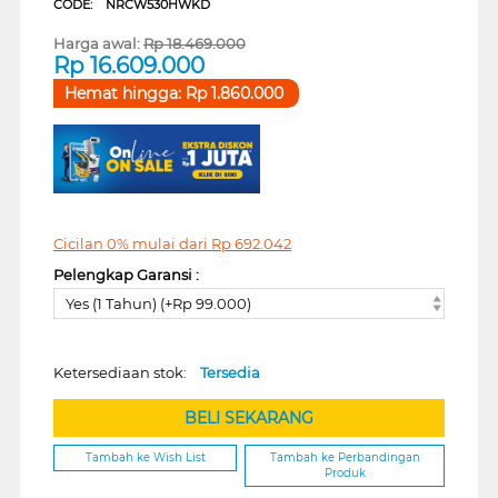
CODE:
NRCW530HWKD
Harga awal:
Rp
18.469.000
Rp
16.609.000
Hemat hingga:
Rp
1.860.000
Cicilan 0% mulai dari
Rp
692.042
Pelengkap Garansi :
Yes (1 Tahun) (+Rp 99.000)
Ketersediaan stok:
Tersedia
BELI SEKARANG
Tambah ke Wish List
Tambah ke Perbandingan
Produk