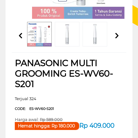
PANASONIC MULTI
GROOMING ES-WV60-
S201
Terjual 324
CODE:
ES-WV60-S201
Harga awal:
Rp
589.000
Rp
409.000
Hemat hingga:
Rp
180.000