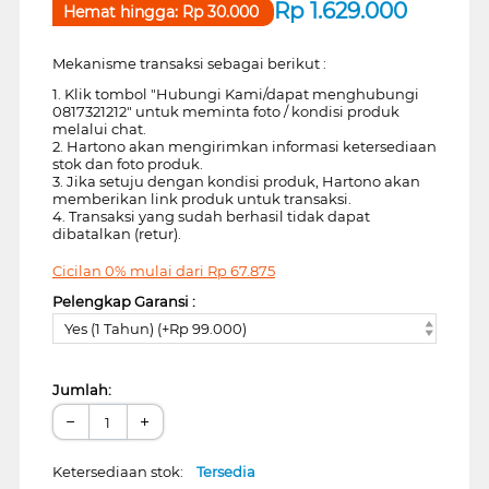
Rp
1.629.000
Hemat hingga:
Rp
30.000
Mekanisme transaksi sebagai berikut :
1. Klik tombol "Hubungi Kami/dapat menghubungi
0817321212" untuk meminta foto / kondisi produk
melalui chat.
2. Hartono akan mengirimkan informasi ketersediaan
stok dan foto produk.
3. Jika setuju dengan kondisi produk, Hartono akan
memberikan link produk untuk transaksi.
4. Transaksi yang sudah berhasil tidak dapat
dibatalkan (retur).
Cicilan 0% mulai dari
Rp
67.875
Pelengkap Garansi :
Yes (1 Tahun) (+Rp 99.000)
Jumlah:
−
+
Ketersediaan stok:
Tersedia