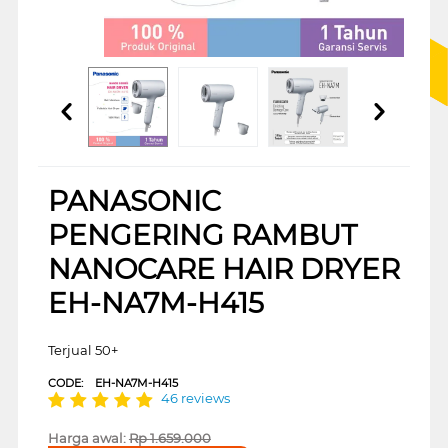
PANASONIC
PENGERING RAMBUT
NANOCARE HAIR DRYER
EH-NA7M-H415
Terjual 50+
CODE:
EH-NA7M-H415
46 reviews
Harga awal:
Rp
1.659.000