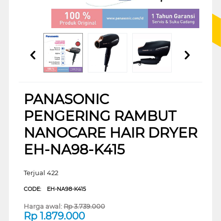
PANASONIC
PENGERING RAMBUT
NANOCARE HAIR DRYER
EH-NA98-K415
Terjual 422
CODE:
EH-NA98-K415
Harga awal:
Rp
3.739.000
Rp
1.879.000