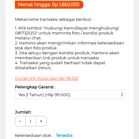
Hemat hingga:
Rp
1.860.000
Mekanisme transaksi sebagai berikut :
1. Klik tombol "Hubungi Kami/dapat menghubungi
0817321212" untuk meminta foto / kondisi produk
melalui chat.
2. Hartono akan mengirimkan informasi ketersediaan
stok dan foto produk.
3. Jika setuju dengan kondisi produk, Hartono akan
memberikan link produk untuk transaksi.
4. Transaksi yang sudah berhasil tidak dapat
dibatalkan (retur).
Cicilan 0% mulai dari
Rp
78.292
Pelengkap Garansi :
Yes (1 Tahun) (+Rp 99.000)
Jumlah:
−
+
Ketersediaan stok:
Tersedia