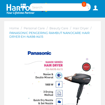
0
Home
/
Personal Care
/
Beauty Care
/
Hair Dryer
/
PANASONIC PENGERING RAMBUT NANOCARE HAIR
DRYER EH-NA98-K415