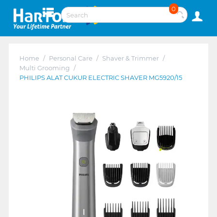
0
Home
/
Personal Care
/
Shaver & Trimmer
/
Multi Grooming
/
PHILIPS ALAT CUKUR ELECTRIC SHAVER MG5920/15