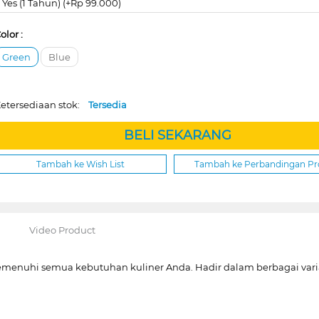
Yes (1 Tahun) (+Rp 99.000)
olor :
Green
Blue
etersediaan stok:
Tersedia
BELI SEKARANG
Tambah ke Wish List
Tambah ke Perbandingan P
Video Product
emenuhi semua kebutuhan kuliner Anda. Hadir dalam berbagai varian