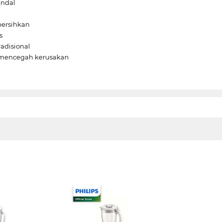
andal
bersihkan
s
adisional
k mencegah kerusakan