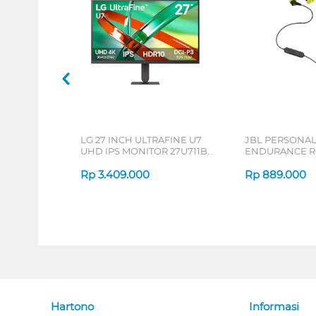
LG 27 INCH ULTRAFINE U7
JBL PERSONA
UHD IPS MONITOR 27U711B-
ENDURANCE RU
B_G3
Rp
3.409.000
Rp
889.000
Hartono
Informasi