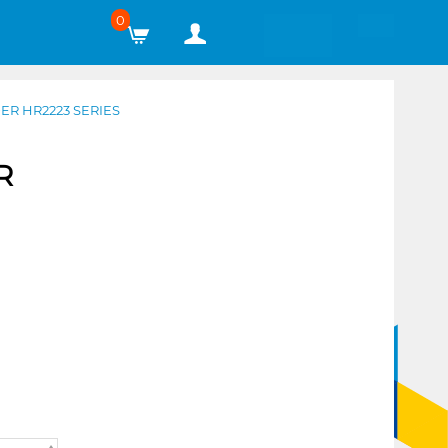
0
R HR2223 SERIES
R