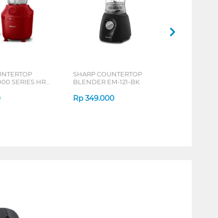
UNTERTOP
SHARP COUNTERTOP
00 SERIES HR-
BLENDER EM-121-BK
0
Rp
349.000