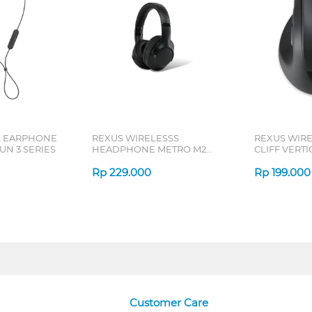
L EARPHONE
REXUS WIRELESSS
REXUS WIR
N 3 SERIES
HEADPHONE METRO M2
CLIFF VERT
SERIES
7D QV-260 S
Rp
229.000
Rp
199.000
Customer Care