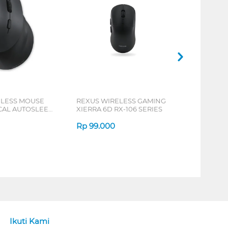
ELESS MOUSE
REXUS WIRELESS GAMING
ICAL AUTOSLEEP
XIERRA 6D RX-106 SERIES
ERIES
Rp
99.000
Ikuti Kami