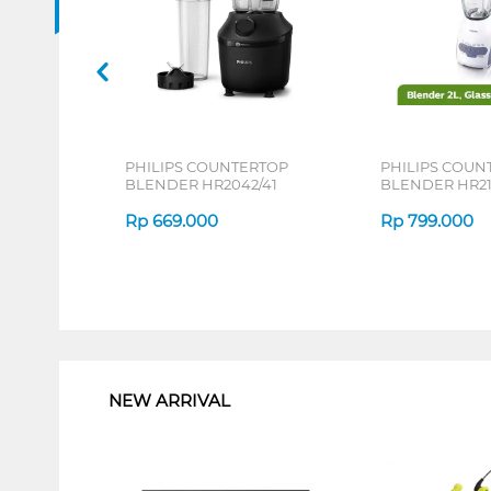
PHILIPS COUNTERTOP
PHILIPS COUN
BLENDER HR2042/41
BLENDER HR21
Rp
669.000
Rp
799.000
1
NEW ARRIVAL