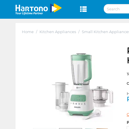
Home
/
Kitchen Appliances
/
Small Kitchen Appliance
T
H
C
P