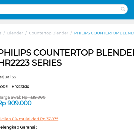
s
/
Blender
/
Countertop Blender
/
PHILIPS COUNTERTOP BLENDE
PHILIPS COUNTERTOP BLENDE
HR2223 SERIES
erjual 55
CODE:
HR2223/30
arga awal:
Rp
1.139.000
Rp
909.000
icilan 0% mulai dari
Rp
37.875
elengkap Garansi :