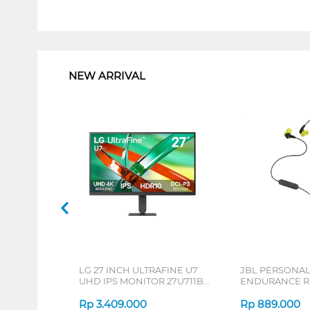
1
NEW ARRIVAL
LG 27 INCH ULTRAFINE U7
JBL PERSONA
UHD IPS MONITOR 27U711B-
ENDURANCE RU
B_G3
Rp
3.409.000
Rp
889.000