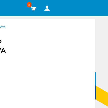
0
0WA
P
WA