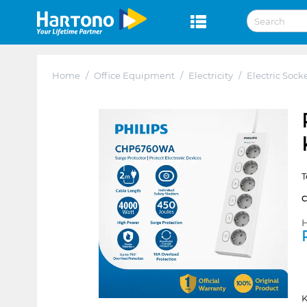
Home
/
Office Equipment
/
Electricity
/
Electric Sock
T
H
K