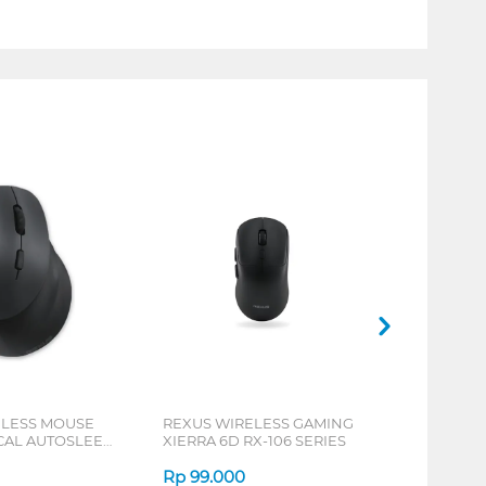
ELESS MOUSE
REXUS WIRELESS GAMING
ICAL AUTOSLEEP
XIERRA 6D RX-106 SERIES
ERIES
Rp
99.000