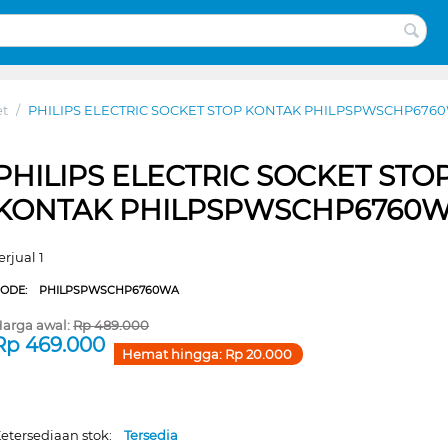
et
/
PHILIPS ELECTRIC SOCKET STOP KONTAK PHILPSPWSCHP676
PHILIPS ELECTRIC SOCKET STO
KONTAK PHILPSPWSCHP6760
erjual 1
CODE:
PHILPSPWSCHP6760WA
arga awal:
Rp
489.000
Rp
469.000
Hemat hingga:
Rp
20.000
etersediaan stok:
Tersedia