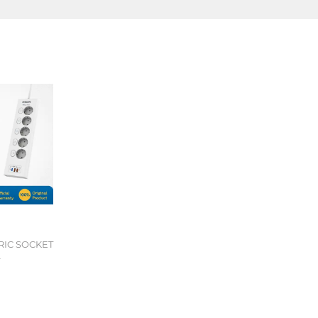
RIC SOCKET
P6752WA