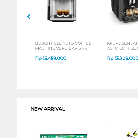
BOSCH FULL AUTO COFFEE
KRUPS SENSAT
MACHINE VERO BARISTA
AUTO COFFEE
600 SILVER TIS65621RW
EA910840
Rp
15.459.000
Rp
13.209.00
1
NEW ARRIVAL