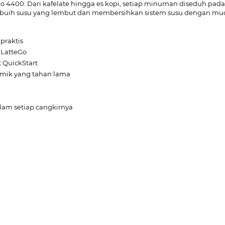
eGo 4400. Dari kafelate hingga es kopi, setiap minuman diseduh p
 buih susu yang lembut dan membersihkan sistem susu dengan mu
praktis
 LatteGo
t QuickStart
amik yang tahan lama
lam setiap cangkirnya