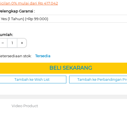
icilan 0% mulai dari
Rp
417.042
elengkap Garansi :
Yes (1 Tahun) (+Rp 99.000)
umlah:
−
+
etersediaan stok:
Tersedia
BELI SEKARANG
Tambah ke Wish List
Tambah ke Perbandingan P
Video Product