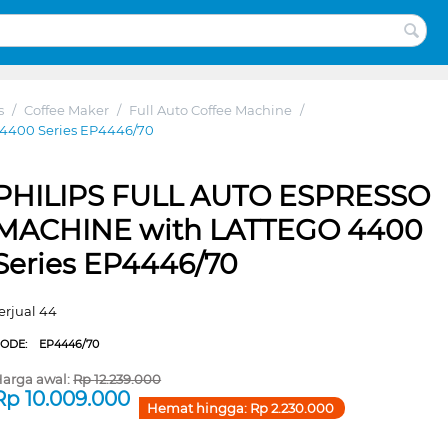
s
/
Coffee Maker
/
Full Auto Coffee Machine
/
4400 Series EP4446/70
PHILIPS FULL AUTO ESPRESSO
MACHINE with LATTEGO 4400
Series EP4446/70
erjual 44
CODE:
EP4446/70
arga awal:
Rp
12.239.000
Rp
10.009.000
Hemat hingga:
Rp
2.230.000