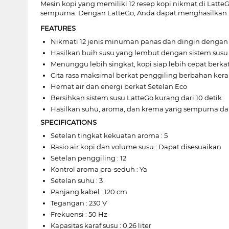
Mesin kopi yang memiliki 12 resep kopi nikmat di Latt
sempurna. Dengan LatteGo, Anda dapat menghasilkan
FEATURES
Nikmati 12 jenis minuman panas dan dingin dengan 
Hasilkan buih susu yang lembut dengan sistem susu
Menunggu lebih singkat, kopi siap lebih cepat berka
Cita rasa maksimal berkat penggiling berbahan ker
Hemat air dan energi berkat Setelan Eco
Bersihkan sistem susu LatteGo kurang dari 10 detik
Hasilkan suhu, aroma, dan krema yang sempurna da
SPECIFICATIONS
Setelan tingkat kekuatan aroma : 5
Rasio air:kopi dan volume susu : Dapat disesuaikan
Setelan penggiling : 12
Kontrol aroma pra-seduh : Ya
Setelan suhu : 3
Panjang kabel : 120 cm
Tegangan : 230 V
Frekuensi : 50 Hz
Kapasitas karaf susu : 0,26 liter