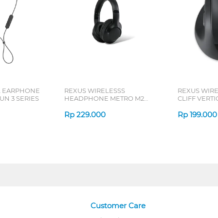
L EARPHONE
REXUS WIRELESSS
REXUS WIR
N 3 SERIES
HEADPHONE METRO M2
CLIFF VERT
SERIES
7D QV-260 S
Rp
229.000
Rp
199.000
Customer Care