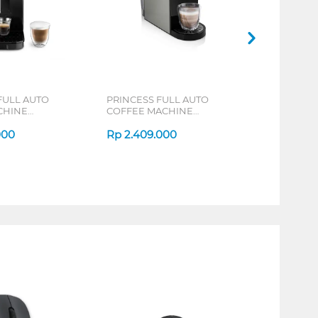
FULL AUTO
PRINCESS FULL AUTO
CHINE
COFFEE MACHINE
 ECAM12.122.B
01.249453.27.001
000
Rp
2.409.000