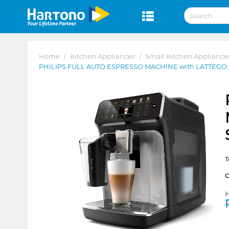
Home
/
Kitchen Appliances
/
Small Kitchen Appliance
PHILIPS FULL AUTO ESPRESSO MACHINE with LATTEGO 
T
H