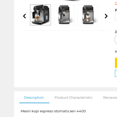
C
P
J
K
Description
Product Characteristic
Reviews
Mesin kopi espreso otomatis seri 4400