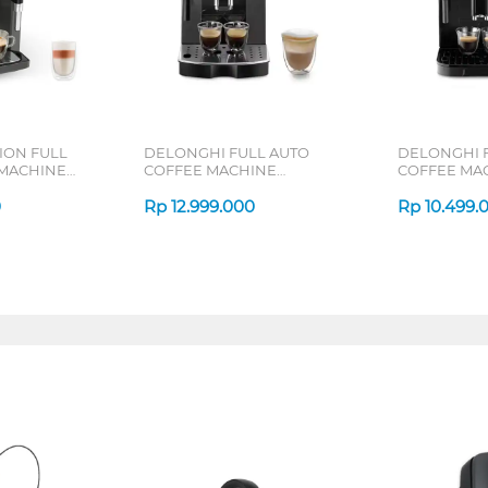
ION FULL
DELONGHI FULL AUTO
DELONGHI 
 MACHINE
COFFEE MACHINE
COFFEE MA
MAGNIFICA START
MAGNIFICA S
0
ECAM220.22.GB
Rp
12.999.000
Rp
10.499.