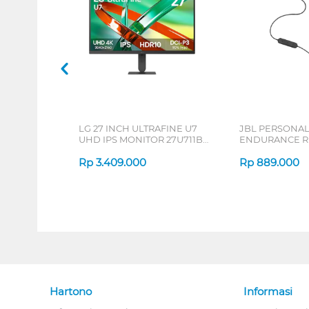
LG 27 INCH ULTRAFINE U7
JBL PERSONA
UHD IPS MONITOR 27U711B-
ENDURANCE RU
B_G3
Rp
3.409.000
Rp
889.000
Hartono
Informasi