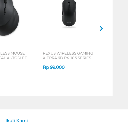
ELESS MOUSE
REXUS WIRELESS GAMING
ICAL AUTOSLEEP
XIERRA 6D RX-106 SERIES
ERIES
Rp
99.000
Ikuti Kami