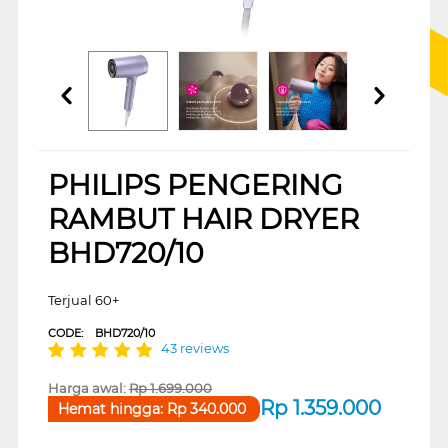
PHILIPS PENGERING
RAMBUT HAIR DRYER
BHD720/10
Terjual 60+
CODE:
BHD720/10
43 reviews
Harga awal:
Rp
1.699.000
Rp
1.359.000
Hemat hingga:
Rp
340.000