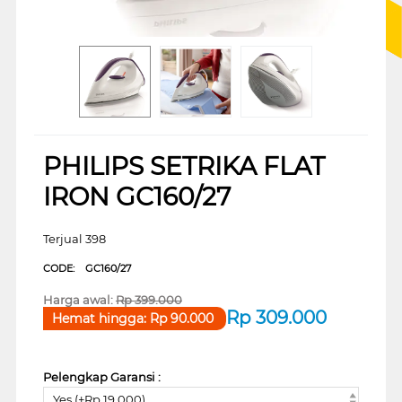
PHILIPS SETRIKA FLAT
IRON GC160/27
Terjual 398
CODE:
GC160/27
Harga awal:
Rp
399.000
Rp
309.000
Hemat hingga:
Rp
90.000
Pelengkap Garansi :
Yes (+Rp 19.000)