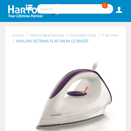
0
Home
/
Home Appliances
/
Garment Care
/
Flat Iron
/
PHILIPS SETRIKA FLAT IRON GC160/27