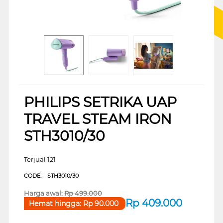
PHILIPS SETRIKA UAP
TRAVEL STEAM IRON
STH3010/30
Terjual 121
CODE:
STH3010/30
Harga awal:
Rp
499.000
Rp
409.000
Hemat hingga:
Rp
90.000