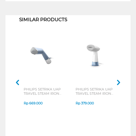
1
SIMILAR PRODUCTS
PHILIPS SETRIKA UAP
PHILIPS SETRIKA UAP
PHIL
TRAVEL STEAM IRON
TRAVEL STEAM IRON
TRAV
STH5020/20
STH1000/10
STH3
Rp
669.000
Rp
379.000
Rp
6