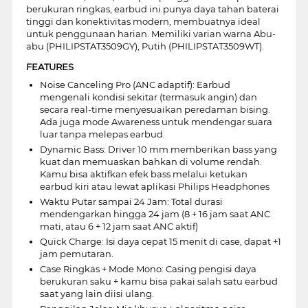
berukuran ringkas, earbud ini punya daya tahan baterai
tinggi dan konektivitas modern, membuatnya ideal
untuk penggunaan harian. Memiliki varian warna Abu-
abu (PHILIPSTAT3509GY), Putih (PHILIPSTAT3509WT).
FEATURES
Noise Canceling Pro (ANC adaptif): Earbud
mengenali kondisi sekitar (termasuk angin) dan
secara real-time menyesuaikan peredaman bising.
Ada juga mode Awareness untuk mendengar suara
luar tanpa melepas earbud.
Dynamic Bass: Driver 10 mm memberikan bass yang
kuat dan memuaskan bahkan di volume rendah.
Kamu bisa aktifkan efek bass melalui ketukan
earbud kiri atau lewat aplikasi Philips Headphones
Waktu Putar sampai 24 Jam: Total durasi
mendengarkan hingga 24 jam (8 + 16 jam saat ANC
mati, atau 6 + 12 jam saat ANC aktif)
Quick Charge: Isi daya cepat 15 menit di case, dapat +1
jam pemutaran.
Case Ringkas + Mode Mono: Casing pengisi daya
berukuran saku + kamu bisa pakai salah satu earbud
saat yang lain diisi ulang.