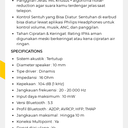
Panggilan Jelas: Mic khusus + algoritma noise-
reduction agar suara kamu terdengar jelas saat
telepon.
Kontrol Sentuh yang Bisa Diatur: Sentuhan di earbud
bisa diatur lewat aplikasi Philips Headphones untuk
kontrol volume, musik, ANC, dan panggilan.
Tahan Cipratan & Keringat: Rating IPX4 aman
digunakan meski berkeringat atau kena cipratan air
ringan.
SPECIFICATIONS
Sistem akustik : Tertutup
Diameter speaker : 10 mm
Tipe driver : Dinamis
Impedansi : 16 Ohm
Kepekaan : 104 dB (1 kHz)
Jangkauan frekuensi : 20 - 20.000 Hz
Input daya maksimum : 10 mW
Versi Bluetooth : 5.3
Profil Bluetooth : A2DP, AVRCP, HFP, TMAP
Jangkauan maksimal : Hingga 10 m
Koneksi Multipoint : Ya
Dapat diisi ulang : Ya