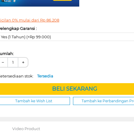
icilan 0% mulai dari
Rp
86.208
elengkap Garansi :
Yes (1 Tahun) (+Rp 99.000)
umlah:
−
+
etersediaan stok:
Tersedia
BELI SEKARANG
Tambah ke Wish List
Tambah ke Perbandingan P
Video Product