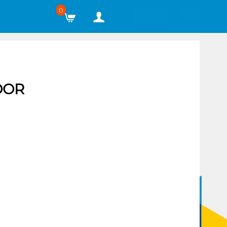
0
OOR