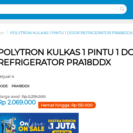
or
/
POLYTRON KULKAS 1 PINTU 1 DOOR REFRIGERATOR PRA18DDX
POLYTRON KULKAS 1 PINTU 1 D
REFRIGERATOR PRA18DDX
erjual 4
CODE:
PRA18DDX
arga awal:
Rp
2.219.000
Rp
2.069.000
Hemat hingga:
Rp
150.000