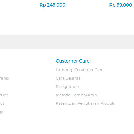
Rp
249.000
Rp
99.000
Customer Care
Hubungi Customer Care
ransi
Cara Belanja
Pengiriman
ount
Metode Pembayaran
ect
Ketentuan Penukaran Produk
og