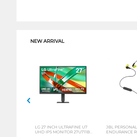
1
NEW ARRIVAL
LG 27 INCH ULTRAFINE U7
JBL PERSONA
UHD IPS MONITOR 27U711B-
ENDURANCE RU
B_G3