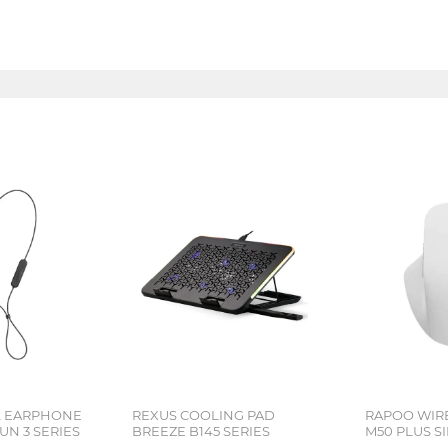
L EARPHONE
REXUS COOLING PAD
RAPOO WIR
N 3 SERIES
BREEZE B145 SERIES
M50 PLUS SI