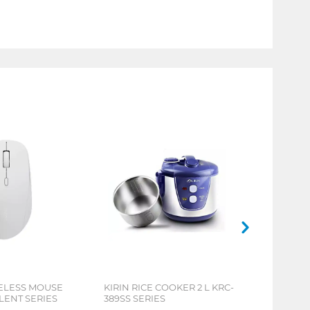
ELESS MOUSE
KIRIN RICE COOKER 2 L KRC-
LENT SERIES
389SS SERIES