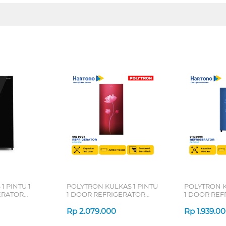
1 PINTU 1
POLYTRON KULKAS 1 PINTU
POLYTRON K
ERATOR
1 DOOR REFRIGERATOR
1 DOOR REF
E FREEZER
METALLIC PRB189R
METALLIC P
Rp
2.079.000
Rp
1.939.0