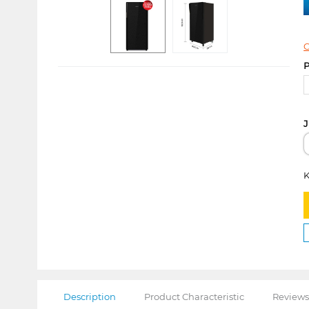
C
P
J
K
Description
Product Characteristic
Reviews