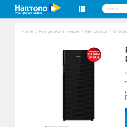
Home
/
Refrigerator & Freezer
/
Refrigerator
/
One Do
T
H