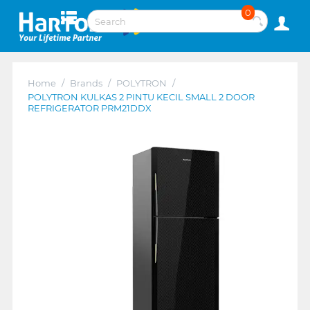
0
Home
/
Brands
/
POLYTRON
/
POLYTRON KULKAS 2 PINTU KECIL SMALL 2 DOOR
REFRIGERATOR PRM21DDX