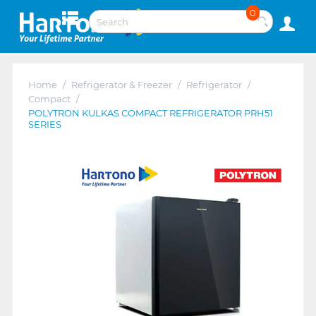
0
Home
/
Refrigerator & Freezer
/
Refrigerator
/
Compact
/
POLYTRON KULKAS COMPACT REFRIGERATOR PRH51
SERIES