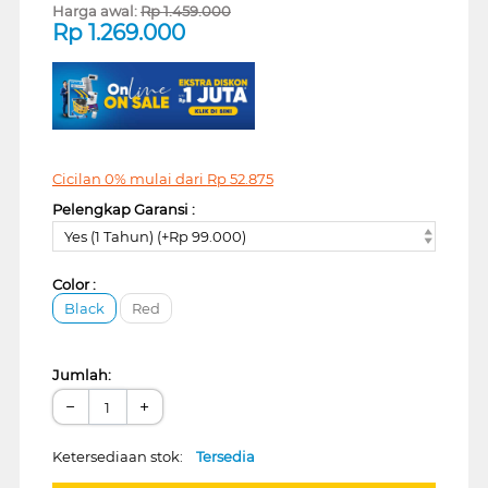
Harga awal:
Rp
1.459.000
Rp
1.269.000
Cicilan 0% mulai dari
Rp
52.875
Pelengkap Garansi :
Yes (1 Tahun) (+Rp 99.000)
Color :
Black
Red
Jumlah:
−
+
Ketersediaan stok:
Tersedia