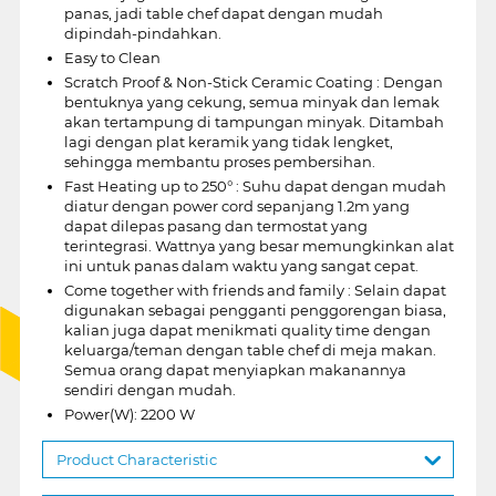
panas, jadi table chef dapat dengan mudah
dipindah-pindahkan.
Easy to Clean
Scratch Proof & Non-Stick Ceramic Coating : Dengan
bentuknya yang cekung, semua minyak dan lemak
akan tertampung di tampungan minyak. Ditambah
lagi dengan plat keramik yang tidak lengket,
sehingga membantu proses pembersihan.
Fast Heating up to 250° : Suhu dapat dengan mudah
diatur dengan power cord sepanjang 1.2m yang
dapat dilepas pasang dan termostat yang
terintegrasi. Wattnya yang besar memungkinkan alat
ini untuk panas dalam waktu yang sangat cepat.
Come together with friends and family : Selain dapat
digunakan sebagai pengganti penggorengan biasa,
kalian juga dapat menikmati quality time dengan
keluarga/teman dengan table chef di meja makan.
Semua orang dapat menyiapkan makanannya
sendiri dengan mudah.
Power(W): 2200 W
Product Characteristic