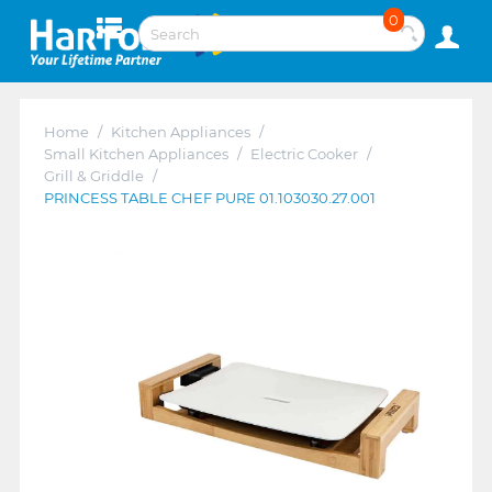
0
Home
/
Kitchen Appliances
/
Small Kitchen Appliances
/
Electric Cooker
/
Grill & Griddle
/
PRINCESS TABLE CHEF PURE 01.103030.27.001