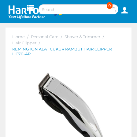
0
Home
/
Personal Care
/
Shaver & Trimmer
/
Hair Clipper
/
REMINGTON ALAT CUKUR RAMBUT HAIR CLIPPER
HC70-AP