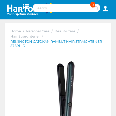
0
Home
/
Personal Care
/
Beauty Care
/
Hair Straightener
/
REMINGTON CATOKAN RAMBUT HAIR STRAIGHTENER
S7801-ID