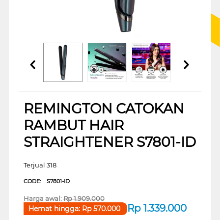
REMINGTON CATOKAN
RAMBUT HAIR
STRAIGHTENER S7801-ID
Terjual 318
CODE:
S7801-ID
Harga awal:
Rp
1.909.000
Rp
1.339.000
Hemat hingga:
Rp
570.000