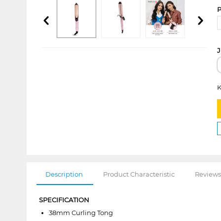
P
J
K
Description
Product Characteristic
Reviews
SPECIFICATION
38mm Curling Tong