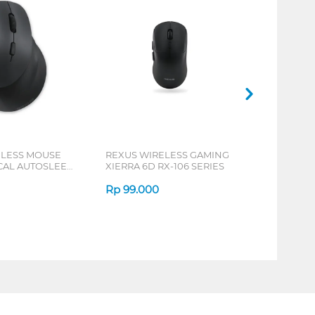
ELESS MOUSE
REXUS WIRELESS GAMING
ICAL AUTOSLEEP
XIERRA 6D RX-106 SERIES
ERIES
Rp
99.000