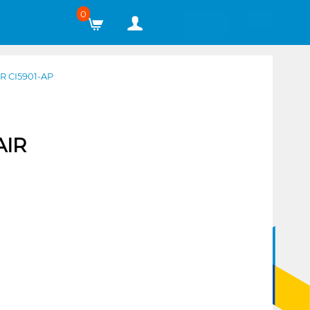
0
 CI5901-AP
AIR