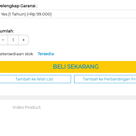
elengkap Garansi :
Yes (1 Tahun) (+Rp 99.000)
umlah:
−
+
etersediaan stok:
Tersedia
BELI SEKARANG
Tambah ke Wish List
Tambah ke Perbandingan P
Video Product