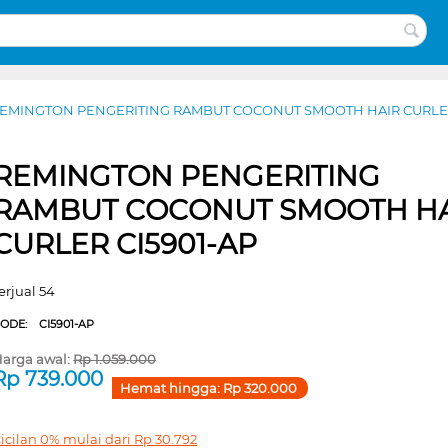
EMINGTON PENGERITING RAMBUT COCONUT SMOOTH HAIR CURLER
REMINGTON PENGERITING
RAMBUT COCONUT SMOOTH H
CURLER CI5901-AP
erjual 54
CODE:
CI5901-AP
arga awal:
Rp
1.059.000
Rp
739.000
Hemat hingga:
Rp
320.000
icilan 0% mulai dari
Rp
30.792