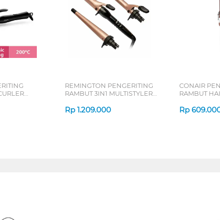
ERITING
REMINGTON PENGERITING
CONAIR PEN
CURLER
RAMBUT 3IN1 MULTISTYLER
RAMBUT HA
CURL & WAVE CI97MS3-AP
CD701ID
Rp
1.209.000
Rp
609.00