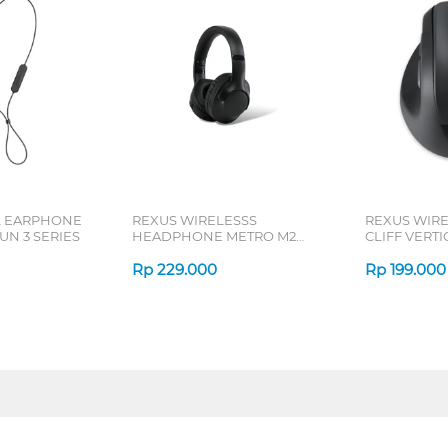
L EARPHONE
REXUS WIRELESSS
REXUS WIR
N 3 SERIES
HEADPHONE METRO M2
CLIFF VERT
SERIES
7D QV-260 S
Rp
229.000
Rp
199.000