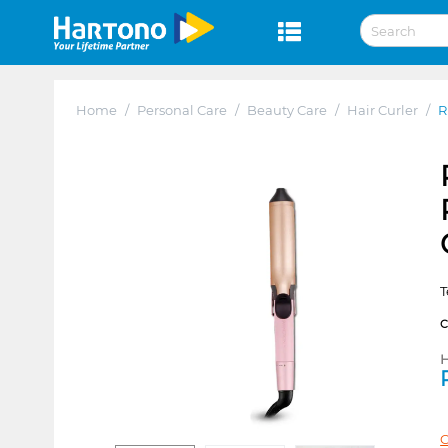
Home
/
Personal Care
/
Beauty Care
/
Hair Curler
/
R
T
H
C