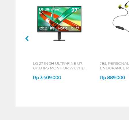
LG 27 INCH ULTRAFINE U7
JBL PERSONA
UHD IPS MONITOR 27U711B-
ENDURANCE RU
B_G3
Rp
3.409.000
Rp
889.000