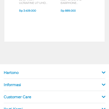
ULTRAFINE U7 UHD
EARPHONE
HEA
IPS MONITOR 27U711B-
ENDURANCE RUN 3
M2 S
B_G3
SERIES
Rp
3.409.000
Rp
889.000
Rp
2
Hartono
Informasi
Customer Care