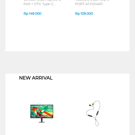
Port + OTG Type-C
PORT ACH214AP
RXH-
CKPHB-CDQ
Rp
149.000
Rp
109.000
Rp
5
1
NEW ARRIVAL