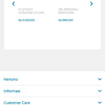
LG 27 INCH
JBL PERSONAL
REX
ULTRAFINE U7 UHD
EARPHONE
BREE
IPS MONITOR 27U711B-
ENDURANCE RUN 3
B_G3
SERIES
Rp
3.409.000
Rp
889.000
Rp
2
Hartono
Informasi
Customer Care