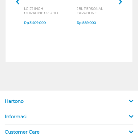
LG 27 INCH
JBL PERSONAL
REXU
ULTRAFINE U7 UHD
EARPHONE
HEA
IPS MONITOR 27U711B-
ENDURANCE RUN 3
M2 S
B_G3
SERIES
Rp
3.409.000
Rp
889.000
Rp
2
Hartono
Informasi
Customer Care