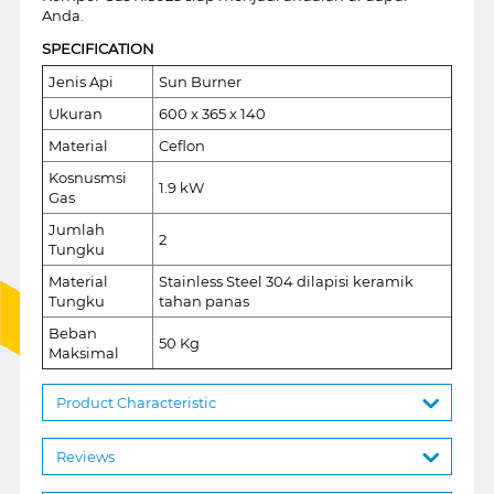
Anda.
SPECIFICATION
Jenis Api
Sun Burner
Ukuran
600 x 365 x 140
Material
Ceflon
Kosnusmsi
1.9 kW
Gas
Jumlah
2
Tungku
Material
Stainless Steel 304 dilapisi keramik
Tungku
tahan panas
Beban
50 Kg
Maksimal
Product Characteristic
Reviews