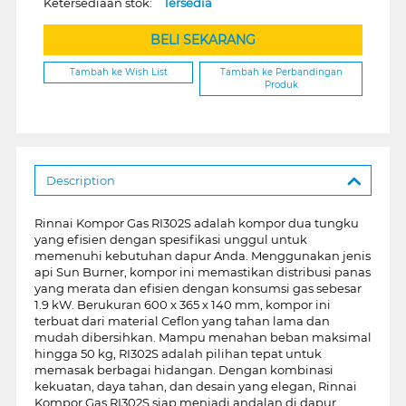
Ketersediaan stok:
Tersedia
BELI SEKARANG
Tambah ke Wish List
Tambah ke Perbandingan
Produk
Description
Rinnai Kompor Gas RI302S adalah kompor dua tungku
yang efisien dengan spesifikasi unggul untuk
memenuhi kebutuhan dapur Anda. Menggunakan jenis
api Sun Burner, kompor ini memastikan distribusi panas
yang merata dan efisien dengan konsumsi gas sebesar
1.9 kW. Berukuran 600 x 365 x 140 mm, kompor ini
terbuat dari material Ceflon yang tahan lama dan
mudah dibersihkan. Mampu menahan beban maksimal
hingga 50 kg, RI302S adalah pilihan tepat untuk
memasak berbagai hidangan. Dengan kombinasi
kekuatan, daya tahan, dan desain yang elegan, Rinnai
Kompor Gas RI302S siap menjadi andalan di dapur