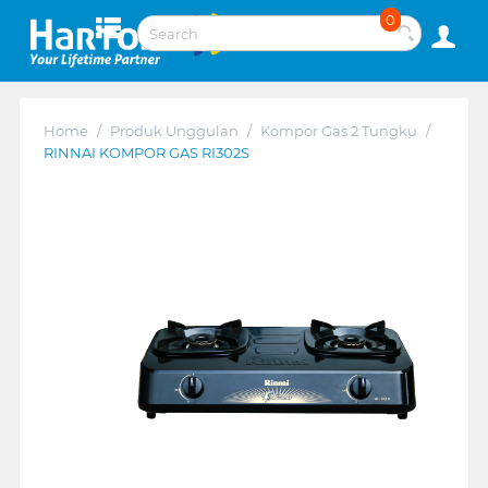
0
Home
/
Produk Unggulan
/
Kompor Gas 2 Tungku
/
RINNAI KOMPOR GAS RI302S