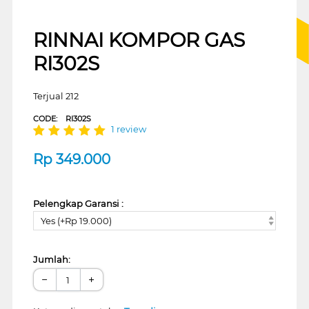
RINNAI KOMPOR GAS
RI302S
Terjual 212
CODE:
RI302S
1 review
Rp
349.000
Pelengkap Garansi :
Yes (+Rp 19.000)
Jumlah:
−
+