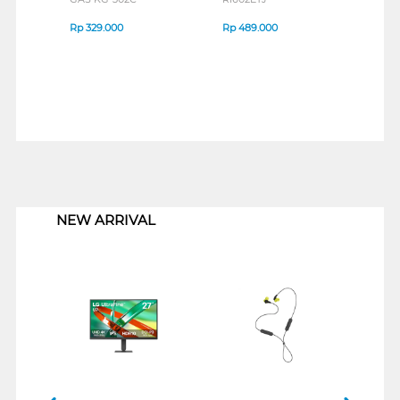
Rp
329.000
Rp
489.000
Rp
3
1
NEW ARRIVAL