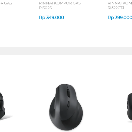
R GAS
RINNAI KOMPOR GAS
RINNAI KO
RI302S
RI522CTJ
Rp
349.000
Rp
399.00