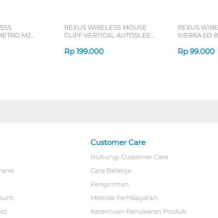
SSS
REXUS WIRELESS MOUSE
REXUS WIR
ETRO M2
CLIFF VERTICAL AUTOSLEEP
XIERRA 6D R
7D QV-260 SERIES
Rp
199.000
Rp
99.000
Customer Care
Hubungi Customer Care
ransi
Cara Belanja
Pengiriman
ount
Metode Pembayaran
ect
Ketentuan Penukaran Produk