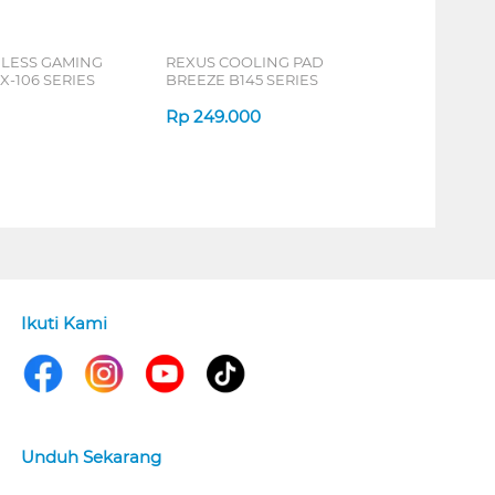
ELESS GAMING
REXUS COOLING PAD
X-106 SERIES
BREEZE B145 SERIES
Rp
249.000
Ikuti Kami
Unduh Sekarang