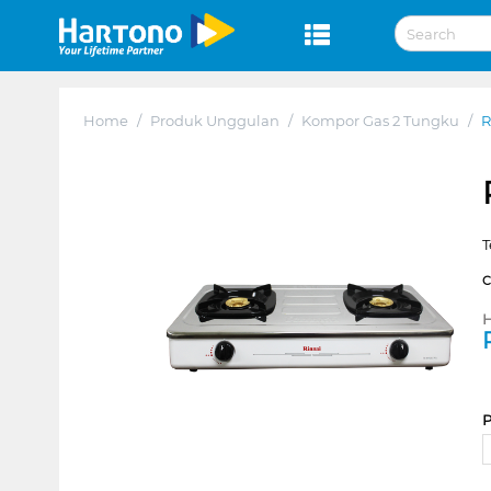
Home
/
Produk Unggulan
/
Kompor Gas 2 Tungku
/
R
T
H
P