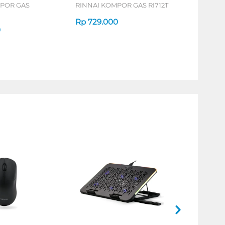
MPOR GAS
RINNAI KOMPOR GAS RI712T
Rp
729.000
0