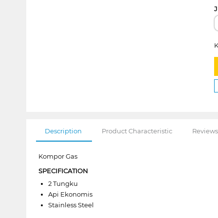
J
K
Description
Product Characteristic
Reviews
Kompor Gas
SPECIFICATION
2 Tungku
Api Ekonomis
Stainless Steel