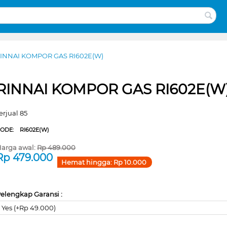
INNAI KOMPOR GAS RI602E(W)
RINNAI KOMPOR GAS RI602E(W
erjual 85
CODE:
RI602E(W)
arga awal:
Rp
489.000
Rp
479.000
Hemat hingga:
Rp
10.000
elengkap Garansi :
Yes (+Rp 49.000)