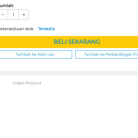
umlah:
−
+
etersediaan stok:
Tersedia
BELI SEKARANG
Tambah ke Wish List
Tambah ke Perbandingan P
Video Product