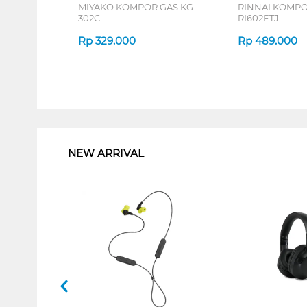
MIYAKO KOMPOR GAS KG-
RINNAI KOMPO
302C
RI602ETJ
Rp
329.000
Rp
489.000
1
NEW ARRIVAL