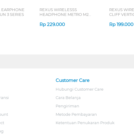
L EARPHONE
REXUS WIRELESSS
REXUS WIR
N 3 SERIES
HEADPHONE METRO M2
CLIFF VERT
SERIES
7D QV-260 S
Rp
229.000
Rp
199.000
Customer Care
Hubungi Customer Care
ransi
Cara Belanja
Pengiriman
ount
Metode Pembayaran
ect
Ketentuan Penukaran Produk
og