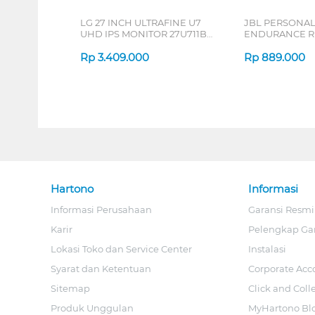
LG 27 INCH ULTRAFINE U7
JBL PERSONA
UHD IPS MONITOR 27U711B-
ENDURANCE RU
B_G3
Rp
3.409.000
Rp
889.000
Hartono
Informasi
Informasi Perusahaan
Garansi Resmi
Karir
Pelengkap Ga
Lokasi Toko dan Service Center
Instalasi
Syarat dan Ketentuan
Corporate Acc
Sitemap
Click and Coll
Produk Unggulan
MyHartono Bl