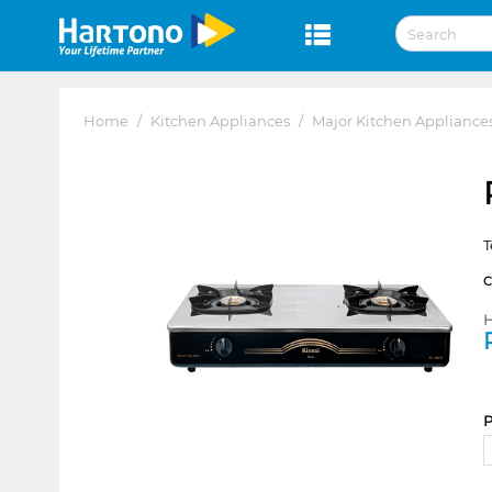
Home
/
Kitchen Appliances
/
Major Kitchen Appliance
T
H
P