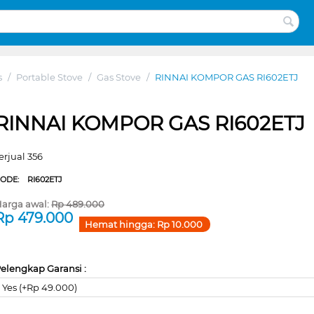
s
/
Portable Stove
/
Gas Stove
/
RINNAI KOMPOR GAS RI602ETJ
RINNAI KOMPOR GAS RI602ETJ
erjual 356
CODE:
RI602ETJ
arga awal:
Rp
489.000
Rp
479.000
Hemat hingga:
Rp
10.000
elengkap Garansi :
Yes (+Rp 49.000)