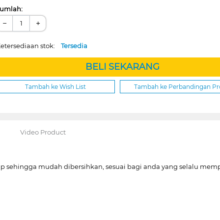
umlah:
−
+
etersediaan stok:
Tersedia
BELI SEKARANG
Tambah ke Wish List
Tambah ke Perbandingan P
Video Product
utup sehingga mudah dibersihkan, sesuai bagi anda yang selalu me