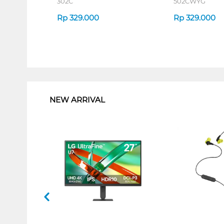
302C
502CWYG
Rp
329.000
Rp
329.000
1
NEW ARRIVAL