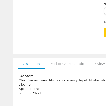
J
K
Description
Product Characteristic
Reviews
Gas Stove
Clean Series : memiliki top plate yang dapat dibuka t
2 burner
Api Ekonomis
Stainless Steel