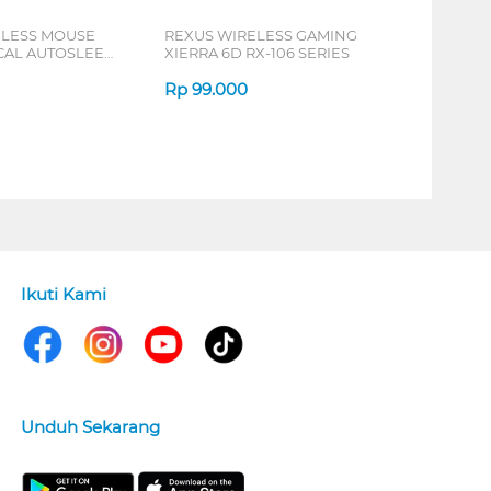
ELESS MOUSE
REXUS WIRELESS GAMING
ICAL AUTOSLEEP
XIERRA 6D RX-106 SERIES
ERIES
Rp
99.000
Ikuti Kami
Unduh Sekarang