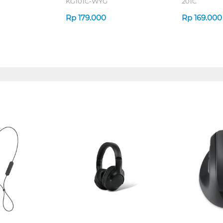
KG101C-WYG
201C
Rp
179.000
Rp
169.000