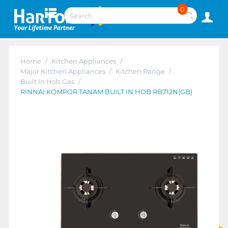
0
Home
/
Kitchen Appliances
/
Major Kitchen Appliances
/
Kitchen Range
/
Built In Hob Gas
/
RINNAI KOMPOR TANAM BUILT IN HOB RB712N(GB)