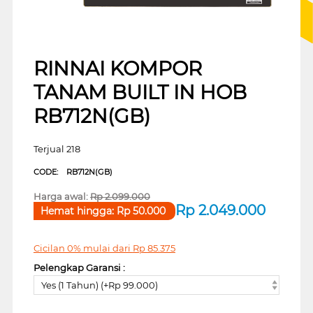
RINNAI KOMPOR
TANAM BUILT IN HOB
RB712N(GB)
Terjual 218
CODE:
RB712N(GB)
Harga awal:
Rp
2.099.000
Rp
2.049.000
Hemat hingga:
Rp
50.000
Cicilan 0% mulai dari
Rp
85.375
Pelengkap Garansi :
Yes (1 Tahun) (+Rp 99.000)