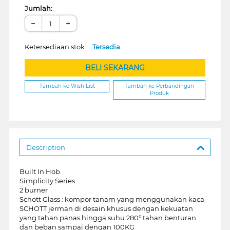
Jumlah:
−
+
Ketersediaan stok:
Tersedia
BELI SEKARANG
Tambah ke Wish List
Tambah ke Perbandingan
Produk
Description
Built In Hob
Simplicity Series
2 burner
Schott Glass : kompor tanam yang menggunakan kaca
SCHOTT jerman di desain khusus dengan kekuatan
yang tahan panas hingga suhu 280° tahan benturan
dan beban sampai dengan 100KG