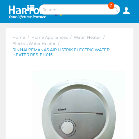
0
Home
/
Home Appliances
/
Water Heater
/
Electric Water Heater
/
RINNAI PEMANAS AIR LISTRIK ELECTRIC WATER
HEATER RES-EH015