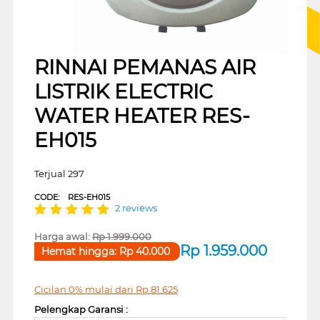
RINNAI PEMANAS AIR
LISTRIK ELECTRIC
WATER HEATER RES-
EH015
Terjual 297
CODE:
RES-EH015
2 reviews
Harga awal:
Rp
1.999.000
Rp
1.959.000
Hemat hingga:
Rp
40.000
Cicilan 0% mulai dari
Rp
81.625
Pelengkap Garansi :