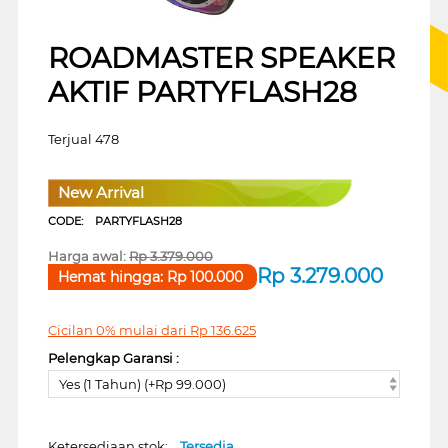
ROADMASTER SPEAKER
AKTIF PARTYFLASH28
Terjual 478
New Arrival
CODE:
PARTYFLASH28
Harga awal:
Rp
3.379.000
Rp
3.279.000
Hemat hingga:
Rp
100.000
Cicilan 0% mulai dari
Rp
136.625
Pelengkap Garansi :
Yes (1 Tahun) (+Rp 99.000)
Ketersediaan stok:
Tersedia