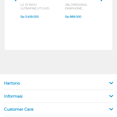
LG 27 INCH
JBL PERSONAL
REX
ULTRAFINE U7 UHD
EARPHONE
BREE
IPS MONITOR 27U711B-
ENDURANCE RUN 3
B_G3
SERIES
Rp
3.409.000
Rp
889.000
Rp
2
Hartono
Informasi
Customer Care