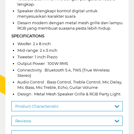
lengkap.
Speaker dilengkapi kontrol digital untuk
menyesuaikan karakter suara
Desain modern dengan metal mesh grille dan lampu
RGB yang membuat suasana pesta lebih hidup.
SPECIFICATIONS
Woofer: 2 x 8 inch
Mid-range: 2 x 3 inch
Tweeter: 1 inch Piezo
Output Power : 100W RMS
Connectivity : Bluetooth 5.4, TWS (True Wireless
Stereo)
Audio Control : Bass Control, Treble Control, Mic Delay,
Mic Bass, Mic Treble, Echo, Guitar Volume
Design : Metal Mesh Speaker Grille & RGB Party Light
Product Characteristic
Reviews