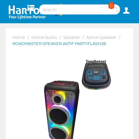
0
Home
/
Home Audio
/
Speaker
/
Active Speaker
/
ROADMASTER SPEAKER AKTIF PARTYFLASH28