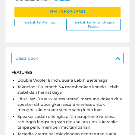
BELI SEKARANG
Tambah ke Wish List
Tambah ke Perbandingan
Produk
Description
FEATURES
Double Woofer 8 Inch, Suara Lebih Bertenaga.
Teknologi Bluetooth 5.4 memberikan koneksi lebih
stabil dan hemat daya.
Fitur TWS (True Wireless Stereo) memungkinkan dua
speaker dihubungkan secara wireless untuk
menghasilkan suara stereo yang lebih luas.
Speaker sudah dilengkapi 2 microphone wireless
sehingga langsung siap digunakan untuk karaoke
tanpa perlu membeli mic tambahan.
Tersedia 2 terminal mic dengan pengaturan suara