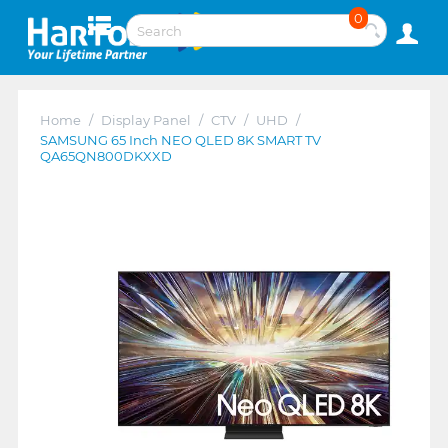
0
Home
/
Display Panel
/
CTV
/
UHD
/
SAMSUNG 65 Inch NEO QLED 8K SMART TV
QA65QN800DKXXD