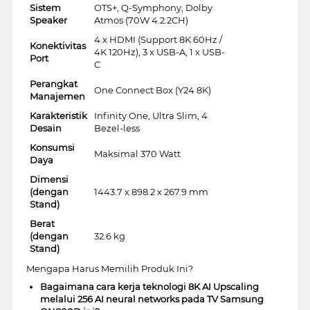
Sistem
OTS+, Q-Symphony, Dolby
Speaker
Atmos (70W 4.2.2CH)
4 x HDMI (Support 8K 60Hz /
Konektivitas
4K 120Hz), 3 x USB-A, 1 x USB-
Port
C
Perangkat
One Connect Box (Y24 8K)
Manajemen
Karakteristik
Infinity One, Ultra Slim, 4
Desain
Bezel-less
Konsumsi
Maksimal 370 Watt
Daya
Dimensi
(dengan
1443.7 x 898.2 x 267.9 mm
Stand)
Berat
(dengan
32.6 kg
Stand)
Mengapa Harus Memilih Produk Ini?
Bagaimana cara kerja teknologi 8K AI Upscaling
melalui 256 AI neural networks pada TV Samsung