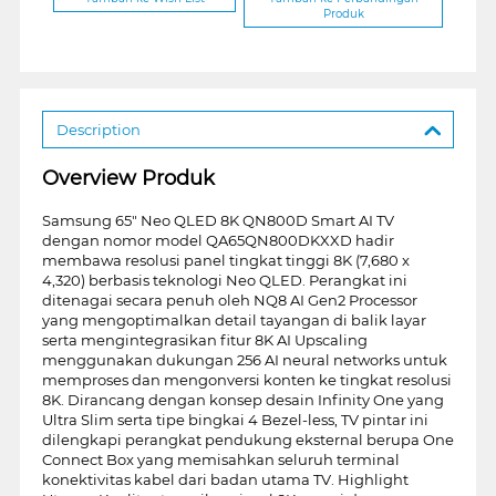
Produk
Description
Overview Produk
Samsung 65" Neo QLED 8K QN800D Smart AI TV
dengan nomor model QA65QN800DKXXD hadir
membawa resolusi panel tingkat tinggi 8K (7,680 x
4,320) berbasis teknologi Neo QLED. Perangkat ini
ditenagai secara penuh oleh NQ8 AI Gen2 Processor
yang mengoptimalkan detail tayangan di balik layar
serta mengintegrasikan fitur 8K AI Upscaling
menggunakan dukungan 256 AI neural networks untuk
memproses dan mengonversi konten ke tingkat resolusi
8K. Dirancang dengan konsep desain Infinity One yang
Ultra Slim serta tipe bingkai 4 Bezel-less, TV pintar ini
dilengkapi perangkat pendukung eksternal berupa One
Connect Box yang memisahkan seluruh terminal
konektivitas kabel dari badan utama TV. Highlight