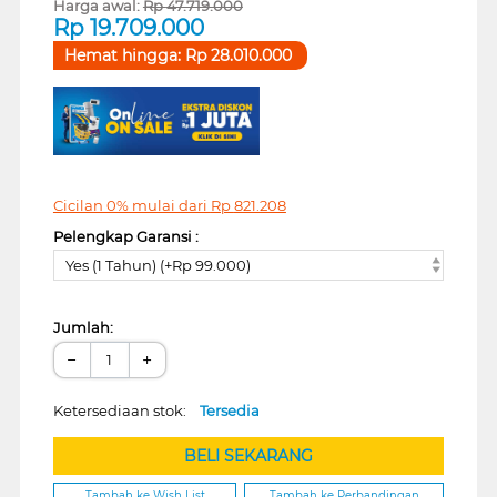
Harga awal:
Rp
47.719.000
Rp
19.709.000
Hemat hingga:
Rp
28.010.000
Cicilan 0% mulai dari
Rp
821.208
Pelengkap Garansi :
Yes (1 Tahun) (+Rp 99.000)
Jumlah:
−
+
Ketersediaan stok:
Tersedia
BELI SEKARANG
Tambah ke Wish List
Tambah ke Perbandingan