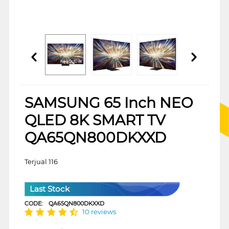
SAMSUNG 65 Inch NEO
QLED 8K SMART TV
QA65QN800DKXXD
Terjual 116
Last Stock
CODE:
QA65QN800DKXXD
10 reviews