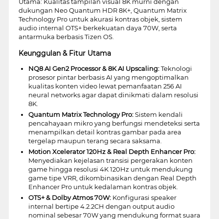
Utama: Kualitas tampilan visual 8K murni dengan
dukungan Neo Quantum HDR 8K+, Quantum Matrix
Technology Pro untuk akurasi kontras objek, sistem
audio internal OTS+ berkekuatan daya 70W, serta
antarmuka berbasis Tizen OS.
Keunggulan & Fitur Utama
NQ8 AI Gen2 Processor & 8K AI Upscaling:
Teknologi
prosesor pintar berbasis AI yang mengoptimalkan
kualitas konten video lewat pemanfaatan 256 AI
neural networks agar dapat dinikmati dalam resolusi
8K.
Quantum Matrix Technology Pro:
Sistem kendali
pencahayaan mikro yang berfungsi mendeteksi serta
menampilkan detail kontras gambar pada area
tergelap maupun terang secara saksama.
Motion Xcelerator 120Hz & Real Depth Enhancer Pro:
Menyediakan kejelasan transisi pergerakan konten
game hingga resolusi 4K 120Hz untuk mendukung
game tipe VRR, dikombinasikan dengan Real Depth
Enhancer Pro untuk kedalaman kontras objek.
OTS+ & Dolby Atmos 70W:
Konfigurasi speaker
internal bertipe 4.2.2CH dengan output audio
nominal sebesar 70W yang mendukung format suara