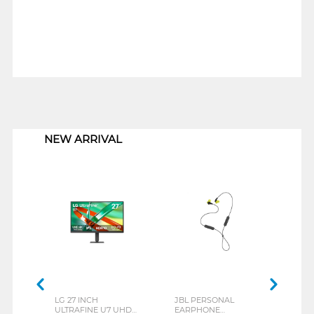
1
NEW ARRIVAL
LG 27 INCH
JBL PERSONAL
REXU
ULTRAFINE U7 UHD
EARPHONE
HEA