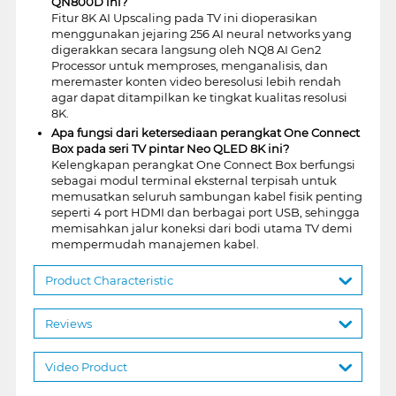
QN800D ini?
Fitur 8K AI Upscaling pada TV ini dioperasikan
menggunakan jejaring 256 AI neural networks yang
digerakkan secara langsung oleh NQ8 AI Gen2
Processor untuk memproses, menganalisis, dan
meremaster konten video beresolusi lebih rendah
agar dapat ditampilkan ke tingkat kualitas resolusi
8K.
Apa fungsi dari ketersediaan perangkat One Connect
Box pada seri TV pintar Neo QLED 8K ini?
Kelengkapan perangkat One Connect Box berfungsi
sebagai modul terminal eksternal terpisah untuk
memusatkan seluruh sambungan kabel fisik penting
seperti 4 port HDMI dan berbagai port USB, sehingga
memisahkan jalur koneksi dari bodi utama TV demi
mempermudah manajemen kabel.
Product Characteristic
Reviews
Video Product