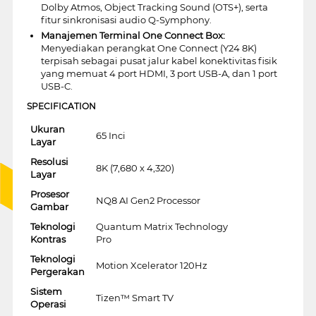
Dolby Atmos, Object Tracking Sound (OTS+), serta
fitur sinkronisasi audio Q-Symphony.
Manajemen Terminal One Connect Box:
Menyediakan perangkat One Connect (Y24 8K)
terpisah sebagai pusat jalur kabel konektivitas fisik
yang memuat 4 port HDMI, 3 port USB-A, dan 1 port
USB-C.
SPECIFICATION
Ukuran
65 Inci
Layar
Resolusi
8K (7,680 x 4,320)
Layar
Prosesor
NQ8 AI Gen2 Processor
Gambar
Teknologi
Quantum Matrix Technology
Kontras
Pro
Teknologi
Motion Xcelerator 120Hz
Pergerakan
Sistem
Tizen™ Smart TV
Operasi