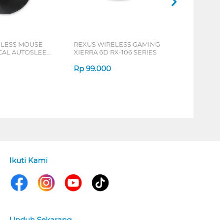
ELESS MOUSE
REXUS WIRELESS GAMING
ICAL AUTOSLEEP
XIERRA 6D RX-106 SERIES
ERIES
Rp
99.000
Ikuti Kami
Unduh Sekarang