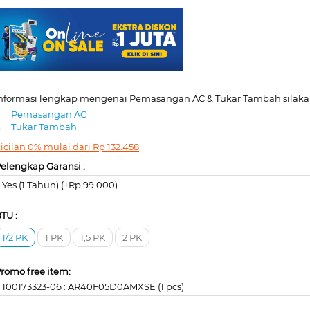
nformasi lengkap mengenai Pemasangan AC & Tukar Tambah silakan
.
Pemasangan AC
.
Tukar Tambah
icilan 0% mulai dari
Rp
132.458
elengkap Garansi :
Yes (1 Tahun) (+Rp 99.000)
TU :
1/2 PK
1 PK
1,5 PK
2 PK
romo free item:
100173323-06 : AR40F05D0AMXSE (1 pcs)