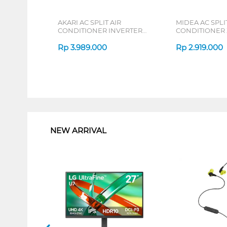
AKARI AC SPLIT AIR
MIDEA AC SPLIT
CONDITIONER INVERTER
CONDITIONER
AT55VI SERIES
DURA MSAFE-C
Rp
3.989.000
Rp
2.919.000
1
NEW ARRIVAL