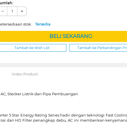
umlah:
−
+
etersediaan stok:
Tersedia
BELI SEKARANG
Tambah ke Wish List
Tambah ke Perbandingan P
Video Product
 AC, Stecker Listrik dan Pipa Pembuangan.
rter 5 Star Energy Rating Series hadir dengan teknologi Fast Coo
orosi dan HD Filter penangkap debu, AC ini memberikan kenyama