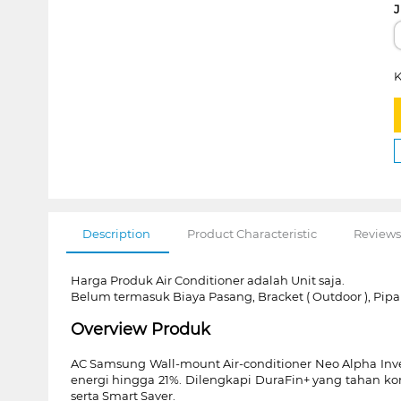
J
K
Description
Product Characteristic
Reviews
Harga Produk Air Conditioner adalah Unit saja.
Belum termasuk Biaya Pasang, Bracket ( Outdoor ), Pipa
Overview Produk
AC Samsung Wall-mount Air-conditioner Neo Alpha Inve
energi hingga 21%. Dilengkapi DuraFin+ yang tahan k
serta Smart Saver.