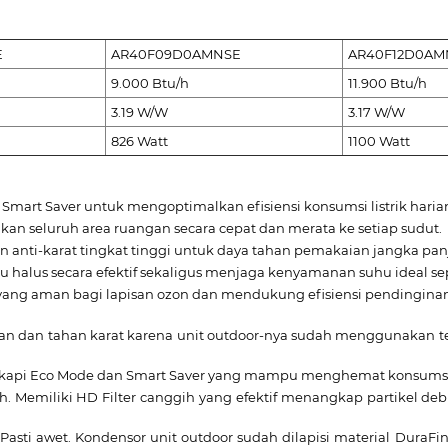
E
AR40F09D0AMNSE
AR40F12D0AM
9.000 Btu/h
11.900 Btu/h
3.19 W/W
3.17 W/W
826 Watt
1100 Watt
mart Saver untuk mengoptimalkan efisiensi konsumsi listrik haria
 seluruh area ruangan secara cepat dan merata ke setiap sudut.
n anti-karat tingkat tinggi untuk daya tahan pemakaian jangka pan
u halus secara efektif sekaligus menjaga kenyamanan suhu ideal 
ang aman bagi lapisan ozon dan mendukung efisiensi pendingina
n dan tahan karat karena unit outdoor-nya sudah menggunakan te
gkapi Eco Mode dan Smart Saver yang mampu menghemat konsumsi en
h. Memiliki HD Filter canggih yang efektif menangkap partikel de
Pasti awet. Kondensor unit outdoor sudah dilapisi material DuraFin