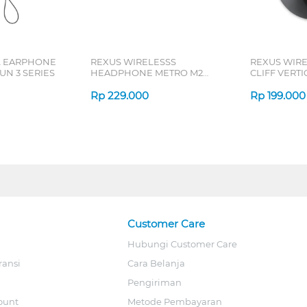
L EARPHONE
REXUS WIRELESSS
REXUS WIR
N 3 SERIES
HEADPHONE METRO M2
CLIFF VERT
SERIES
7D QV-260 S
Rp
229.000
Rp
199.000
Customer Care
Hubungi Customer Care
ransi
Cara Belanja
Pengiriman
ount
Metode Pembayaran