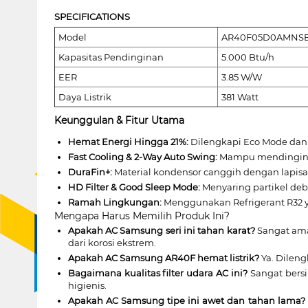
SPECIFICATIONS
Model
AR40F05D0AMNS
Kapasitas Pendinginan
5.000 Btu/h
EER
3.85 W/W
Daya Listrik
381 Watt
Keunggulan & Fitur Utama
Hemat Energi Hingga 21%:
Dilengkapi Eco Mode dan S
Fast Cooling & 2-Way Auto Swing:
Mampu mendinginkan
DuraFin+:
Material kondensor canggih dengan lapisa
HD Filter & Good Sleep Mode:
Menyaring partikel deb
Ramah Lingkungan:
Menggunakan Refrigerant R32 y
Mengapa Harus Memilih Produk Ini?
Apakah AC Samsung seri ini tahan karat?
Sangat ama
dari korosi ekstrem.
Apakah AC Samsung AR40F hemat listrik?
Ya. Dilen
Bagaimana kualitas filter udara AC ini?
Sangat bersi
higienis.
Apakah AC Samsung tipe ini awet dan tahan lama?