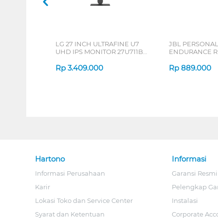
LG 27 INCH ULTRAFINE U7
JBL PERSONA
UHD IPS MONITOR 27U711B-
ENDURANCE RU
B_G3
Rp
3.409.000
Rp
889.000
Hartono
Informasi
Informasi Perusahaan
Garansi Resmi
Karir
Pelengkap Ga
Lokasi Toko dan Service Center
Instalasi
Syarat dan Ketentuan
Corporate Acc