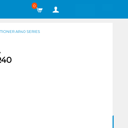
0
TIONER AR40 SERIES
A
R40