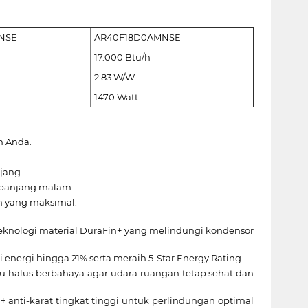
NSE
AR40F18D0AMNSE
17.000 Btu/h
2.83 W/W
1470 Watt
n Anda.
jang.
sepanjang malam.
n yang maksimal.
knologi material DuraFin+ yang melindungi kondensor
ergi hingga 21% serta meraih 5-Star Energy Rating.
bu halus berbahaya agar udara ruangan tetap sehat dan
+ anti-karat tingkat tinggi untuk perlindungan optimal