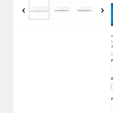
I
1
2
C
P
B
P