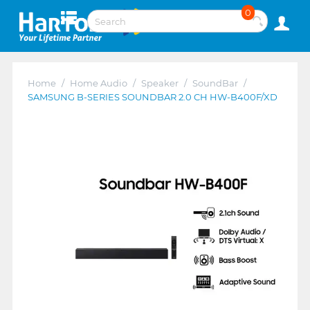
0
Home
/
Home Audio
/
Speaker
/
SoundBar
/
SAMSUNG B-SERIES SOUNDBAR 2.0 CH HW-B400F/XD