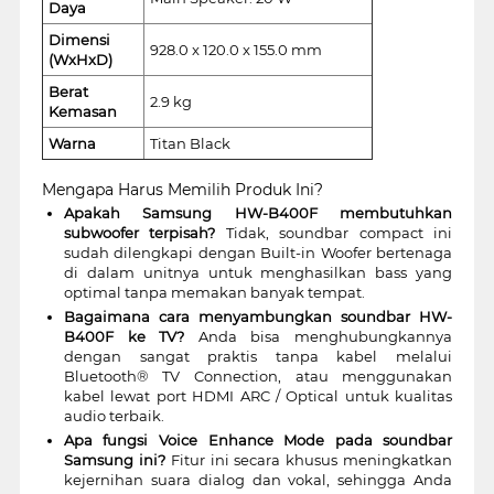
Daya
Dimensi
928.0 x 120.0 x 155.0 mm
(WxHxD)
Berat
2.9 kg
Kemasan
Warna
Titan Black
Mengapa Harus Memilih Produk Ini?
Apakah Samsung HW-B400F membutuhkan
subwoofer terpisah?
Tidak, soundbar compact ini
sudah dilengkapi dengan Built-in Woofer bertenaga
di dalam unitnya untuk menghasilkan bass yang
optimal tanpa memakan banyak tempat.
Bagaimana cara menyambungkan soundbar HW-
B400F ke TV?
Anda bisa menghubungkannya
dengan sangat praktis tanpa kabel melalui
Bluetooth® TV Connection, atau menggunakan
kabel lewat port HDMI ARC / Optical untuk kualitas
audio terbaik.
Apa fungsi Voice Enhance Mode pada soundbar
Samsung ini?
Fitur ini secara khusus meningkatkan
kejernihan suara dialog dan vokal, sehingga Anda