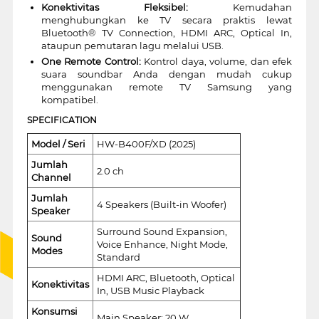
Konektivitas Fleksibel:
Kemudahan
menghubungkan ke TV secara praktis lewat
Bluetooth® TV Connection, HDMI ARC, Optical In,
ataupun pemutaran lagu melalui USB.
One Remote Control:
Kontrol daya, volume, dan efek
suara soundbar Anda dengan mudah cukup
menggunakan remote TV Samsung yang
kompatibel.
SPECIFICATION
Model / Seri
HW-B400F/XD (2025)
Jumlah
2.0 ch
Channel
Jumlah
4 Speakers (Built-in Woofer)
Speaker
Surround Sound Expansion,
Sound
Voice Enhance, Night Mode,
Modes
Standard
HDMI ARC, Bluetooth, Optical
Konektivitas
In, USB Music Playback
Konsumsi
Main Speaker: 20 W