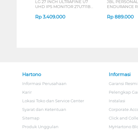
LG 27 INCH ULTRAFINE U7
JBL PERSONA
UHD IPS MONITOR 27U711B-
ENDURANCE RU
B_G3
Rp
3.409.000
Rp
889.000
Hartono
Informasi
Informasi Perusahaan
Garansi Resmi
Karir
Pelengkap Ga
Lokasi Toko dan Service Center
Instalasi
Syarat dan Ketentuan
Corporate Acc
Sitemap
Click and Coll
Produk Unggulan
MyHartono Bl