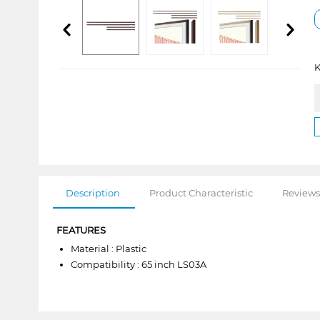
K
Description
Product Characteristic
Reviews
FEATURES
Material : Plastic
Compatibility : 65 inch LS03A