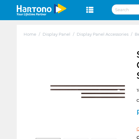
Home
/
Display Panel
/
Display Panel Accessories
/
Be
T
C
C