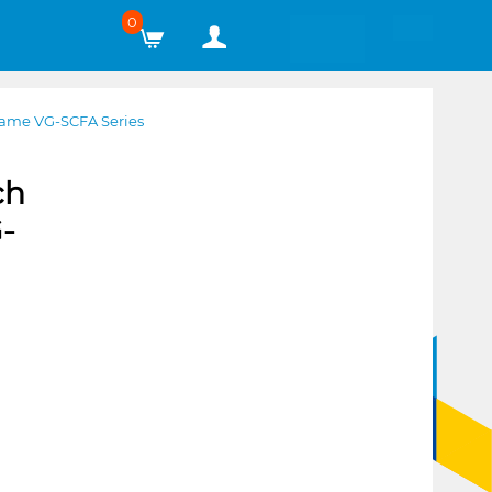
0
ame VG-SCFA Series
ch
-