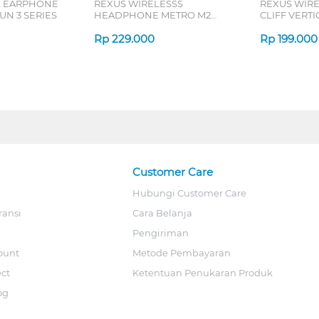
L EARPHONE
REXUS WIRELESSS
REXUS WIR
N 3 SERIES
HEADPHONE METRO M2
CLIFF VERT
SERIES
7D QV-260 S
Rp
229.000
Rp
199.000
Customer Care
Hubungi Customer Care
ransi
Cara Belanja
Pengiriman
ount
Metode Pembayaran
ect
Ketentuan Penukaran Produk
og