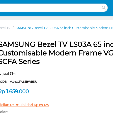
zel TV
/
SAMSUNG Bezel TV LS03A 65 inch Customisable Modern Fr
SAMSUNG Bezel TV LS03A 65 in
Customisable Modern Frame VG
SCFA Series
erjual 394
CODE:
VG-SCFA65BWBRU
Rp
1.659.000
icilan 0% mulai dari
Rp
69.125
olor :