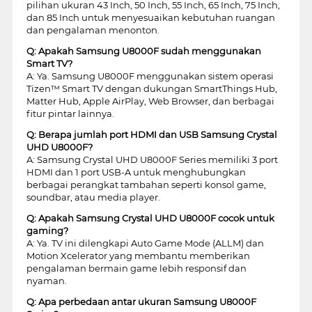
pilihan ukuran 43 Inch, 50 Inch, 55 Inch, 65 Inch, 75 Inch,
dan 85 Inch untuk menyesuaikan kebutuhan ruangan
dan pengalaman menonton.
Q: Apakah Samsung U8000F sudah menggunakan
Smart TV?
A: Ya. Samsung U8000F menggunakan sistem operasi
Tizen™ Smart TV dengan dukungan SmartThings Hub,
Matter Hub, Apple AirPlay, Web Browser, dan berbagai
fitur pintar lainnya.
Q: Berapa jumlah port HDMI dan USB Samsung Crystal
UHD U8000F?
A: Samsung Crystal UHD U8000F Series memiliki 3 port
HDMI dan 1 port USB-A untuk menghubungkan
berbagai perangkat tambahan seperti konsol game,
soundbar, atau media player.
Q: Apakah Samsung Crystal UHD U8000F cocok untuk
gaming?
A: Ya. TV ini dilengkapi Auto Game Mode (ALLM) dan
Motion Xcelerator yang membantu memberikan
pengalaman bermain game lebih responsif dan
nyaman.
Q: Apa perbedaan antar ukuran Samsung U8000F