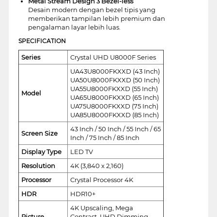
Metal Stream Design 3 Bezel-less
Desain modern dengan bezel tipis yang
memberikan tampilan lebih premium dan
pengalaman layar lebih luas.
SPECIFICATION
Series
Crystal UHD U8000F Series
UA43U8000FKXXD (43 Inch)
UA50U8000FKXXD (50 Inch)
UA55U8000FKXXD (55 Inch)
Model
UA65U8000FKXXD (65 Inch)
UA75U8000FKXXD (75 Inch)
UA85U8000FKXXD (85 Inch)
43 Inch / 50 Inch / 55 Inch / 65
Screen Size
Inch / 75 Inch / 85 Inch
Display Type
LED TV
Resolution
4K (3,840 x 2,160)
Processor
Crystal Processor 4K
HDR
HDR10+
4K Upscaling, Mega
Picture
Contrast, UHD Dimming,