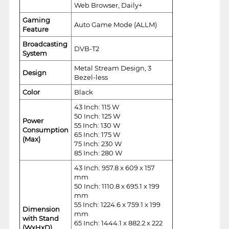
Web Browser, Daily+
Gaming
Auto Game Mode (ALLM)
Feature
Broadcasting
DVB-T2
System
Metal Stream Design, 3
Design
Bezel-less
Color
Black
43 Inch: 115 W
50 Inch: 125 W
Power
55 Inch: 130 W
Consumption
65 Inch: 175 W
(Max)
75 Inch: 230 W
85 Inch: 280 W
43 Inch: 957.8 x 609 x 157
mm
50 Inch: 1110.8 x 695.1 x 199
mm
55 Inch: 1224.6 x 759.1 x 199
Dimension
mm
with Stand
65 Inch: 1444.1 x 882.2 x 222
(WxHxD)