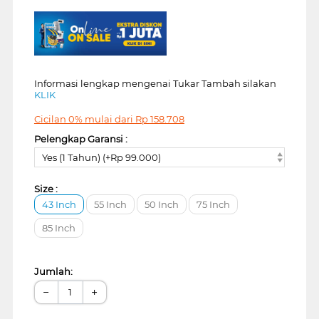
Informasi lengkap mengenai Tukar Tambah silakan
KLIK
Cicilan 0% mulai dari
Rp
158.708
Pelengkap Garansi :
Yes (1 Tahun) (+Rp 99.000)
Size :
43 Inch
55 Inch
50 Inch
75 Inch
85 Inch
Jumlah:
−
+