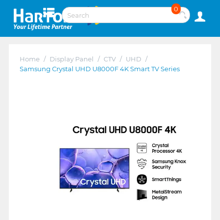
0
Home
/
Display Panel
/
CTV
/
UHD
/
Samsung Crystal UHD U8000F 4K Smart TV Series