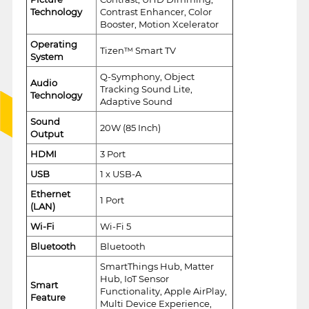
Technology
Contrast Enhancer, Color
Booster, Motion Xcelerator
Operating
Tizen™ Smart TV
System
Q-Symphony, Object
Audio
Tracking Sound Lite,
Technology
Adaptive Sound
Sound
20W (85 Inch)
Output
HDMI
3 Port
USB
1 x USB-A
Ethernet
1 Port
(LAN)
Wi-Fi
Wi-Fi 5
Bluetooth
Bluetooth
SmartThings Hub, Matter
Hub, IoT Sensor
Smart
Functionality, Apple AirPlay,
Feature
Multi Device Experience,