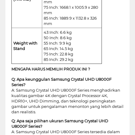
mm
75 Inch: 1668.1 x 1005.9 x 280
mm
85 Inch: 1889.9 x 1132.8 x 326
mm
43 Inch: 6.6 kg
50 Inch: 8.6 kg
Weight with
55 Inch: 9.9 kg
Stand
65 Inch: 14.5 kg
75 Inch: 22.8 kg
85 Inch: 29.2 kg
MENGAPA HARUS MEMILIH PRODUK INI ?
Q: Apa keunggulan Samsung Crystal UHD U8000F
Series?
A: Samsung Crystal UHD U8000F Series menghadirkan
kualitas gambar 4K dengan Crystal Processor 4K,
HDR10+, UHD Dimming, dan teknologi peningkatan
gambar untuk pengalaman menonton yang lebih detail
dan realistis.
Q: Apa saja pilihan ukuran Samsung Crystal UHD
U8000F Series?
A: Samsung Crystal UHD U8000F Series tersedia dalam