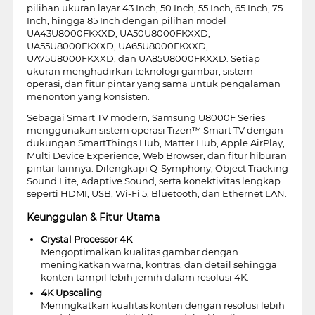
pilihan ukuran layar 43 Inch, 50 Inch, 55 Inch, 65 Inch, 75
Inch, hingga 85 Inch dengan pilihan model
UA43U8000FKXXD, UA50U8000FKXXD,
UA55U8000FKXXD, UA65U8000FKXXD,
UA75U8000FKXXD, dan UA85U8000FKXXD. Setiap
ukuran menghadirkan teknologi gambar, sistem
operasi, dan fitur pintar yang sama untuk pengalaman
menonton yang konsisten.
Sebagai Smart TV modern, Samsung U8000F Series
menggunakan sistem operasi Tizen™ Smart TV dengan
dukungan SmartThings Hub, Matter Hub, Apple AirPlay,
Multi Device Experience, Web Browser, dan fitur hiburan
pintar lainnya. Dilengkapi Q-Symphony, Object Tracking
Sound Lite, Adaptive Sound, serta konektivitas lengkap
seperti HDMI, USB, Wi-Fi 5, Bluetooth, dan Ethernet LAN.
Keunggulan & Fitur Utama
Crystal Processor 4K
Mengoptimalkan kualitas gambar dengan
meningkatkan warna, kontras, dan detail sehingga
konten tampil lebih jernih dalam resolusi 4K.
4K Upscaling
Meningkatkan kualitas konten dengan resolusi lebih