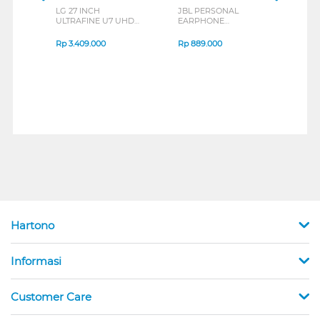
LG 27 INCH
JBL PERSONAL
REXU
ULTRAFINE U7 UHD
EARPHONE
HEA
IPS MONITOR 27U711B-
ENDURANCE RUN 3
M2 S
B_G3
SERIES
Rp
3.409.000
Rp
889.000
Rp
2
Hartono
Informasi
Customer Care