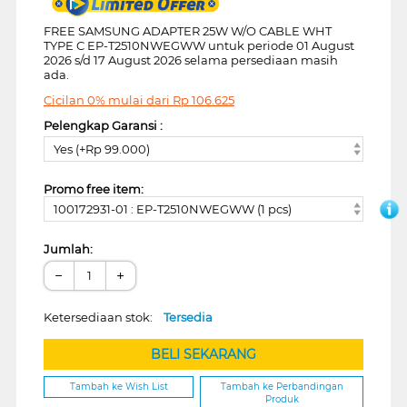
FREE SAMSUNG ADAPTER 25W W/O CABLE WHT
TYPE C EP-T2510NWEGWW untuk periode 01 August
2026 s/d 17 August 2026 selama persediaan masih
ada.
Cicilan 0% mulai dari
Rp
106.625
Pelengkap Garansi :
Yes (+Rp 99.000)
Promo free item:
100172931-01 : EP-T2510NWEGWW (1 pcs)
Jumlah:
−
+
Ketersediaan stok:
Tersedia
BELI SEKARANG
Tambah ke Wish List
Tambah ke Perbandingan
Produk