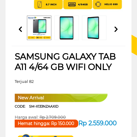
SAMSUNG GALAXY TAB
A11 4/64 GB WIFI ONLY
Terjual 82
New Arrival
CODE:
SM-X133NZAAXID
Harga awal:
Rp
2.709.000
Rp
2.559.000
Hemat hingga:
Rp
150.000