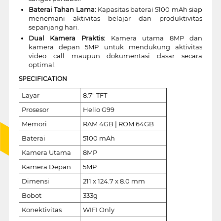
Baterai Tahan Lama:
Kapasitas baterai 5100 mAh siap
menemani aktivitas belajar dan produktivitas
sepanjang hari.
Dual Kamera Praktis:
Kamera utama 8MP dan
kamera depan 5MP untuk mendukung aktivitas
video call maupun dokumentasi dasar secara
optimal.
SPECIFICATION
Layar
8.7" TFT
Prosesor
Helio G99
Memori
RAM 4GB | ROM 64GB
Baterai
5100 mAh
Kamera Utama
8MP
Kamera Depan
5MP
Dimensi
211 x 124.7 x 8.0 mm
Bobot
333g
Konektivitas
WIFI Only