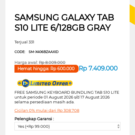
SAMSUNG GALAXY TAB
S10 LITE 6/128GB GRAY
Terjual 331
CODE:
SM-X406BZAAXID
Harga awal:
Rp
8.009.000
Rp
7.409.000
Hemat hingga:
Rp
600.000
FREE SAMSUNG KEYBOARD BUNDLING TAB S10 LITE
untuk periode 01 August 2026 s/d 17 August 2026
selama persediaan masih ada.
Cicilan 0% mulai dari
Rp
308.708
Pelengkap Garansi :
Yes (+Rp 99.000)