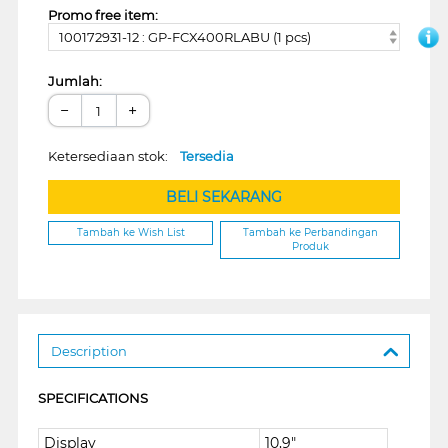
Promo free item:
100172931-12 : GP-FCX400RLABU (1 pcs)
Jumlah:
−
+
Ketersediaan stok:
Tersedia
BELI SEKARANG
Tambah ke Wish List
Tambah ke Perbandingan
Produk
Description
SPECIFICATIONS
Display
10,9"