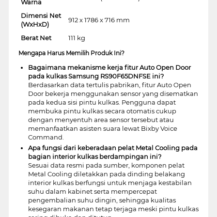
Warna
Dimensi Net
912 x 1786 x 716 mm
(WxHxD)
Berat Net
111 kg
Mengapa Harus Memilih Produk Ini?
Bagaimana mekanisme kerja fitur Auto Open Door
pada kulkas Samsung RS90F65DNFSE ini?
Berdasarkan data tertulis pabrikan, fitur Auto Open
Door bekerja menggunakan sensor yang disematkan
pada kedua sisi pintu kulkas. Pengguna dapat
membuka pintu kulkas secara otomatis cukup
dengan menyentuh area sensor tersebut atau
memanfaatkan asisten suara lewat Bixby Voice
Command.
Apa fungsi dari keberadaan pelat Metal Cooling pada
bagian interior kulkas berdampingan ini?
Sesuai data resmi pada sumber, komponen pelat
Metal Cooling diletakkan pada dinding belakang
interior kulkas berfungsi untuk menjaga kestabilan
suhu dalam kabinet serta mempercepat
pengembalian suhu dingin, sehingga kualitas
kesegaran makanan tetap terjaga meski pintu kulkas