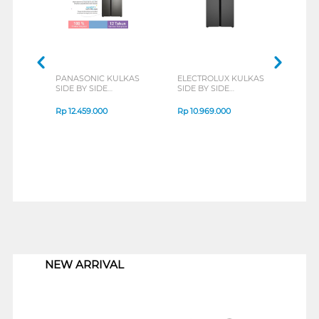
PANASONIC KULKAS
ELECTROLUX KULKAS
SAM
SIDE BY SIDE
SIDE BY SIDE
SIDE
REFRIGERATOR
REFRIGERATOR 436L
REF
NRSC631BGHD
ESE4500AB
RS5
Rp
12.459.000
Rp
10.969.000
Rp
1
1
NEW ARRIVAL