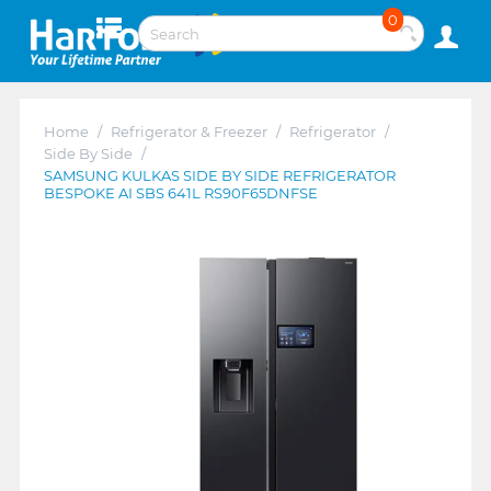
0
Home
/
Refrigerator & Freezer
/
Refrigerator
/
Side By Side
/
SAMSUNG KULKAS SIDE BY SIDE REFRIGERATOR
BESPOKE AI SBS 641L RS90F65DNFSE