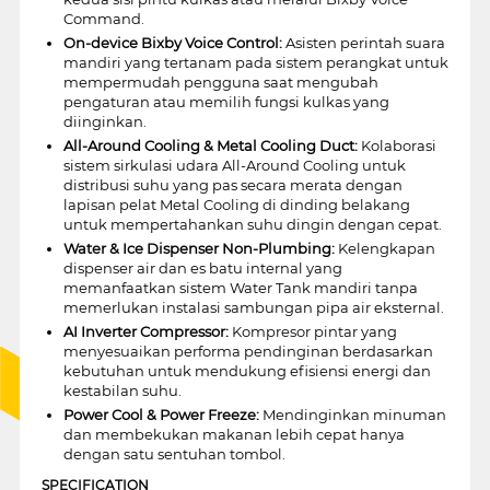
Command.
On-device Bixby Voice Control:
Asisten perintah suara
mandiri yang tertanam pada sistem perangkat untuk
mempermudah pengguna saat mengubah
pengaturan atau memilih fungsi kulkas yang
diinginkan.
All-Around Cooling & Metal Cooling Duct:
Kolaborasi
sistem sirkulasi udara All-Around Cooling untuk
distribusi suhu yang pas secara merata dengan
lapisan pelat Metal Cooling di dinding belakang
untuk mempertahankan suhu dingin dengan cepat.
Water & Ice Dispenser Non-Plumbing:
Kelengkapan
dispenser air dan es batu internal yang
memanfaatkan sistem Water Tank mandiri tanpa
memerlukan instalasi sambungan pipa air eksternal.
AI Inverter Compressor:
Kompresor pintar yang
menyesuaikan performa pendinginan berdasarkan
kebutuhan untuk mendukung efisiensi energi dan
kestabilan suhu.
Power Cool & Power Freeze:
Mendinginkan minuman
dan membekukan makanan lebih cepat hanya
dengan satu sentuhan tombol.
SPECIFICATION