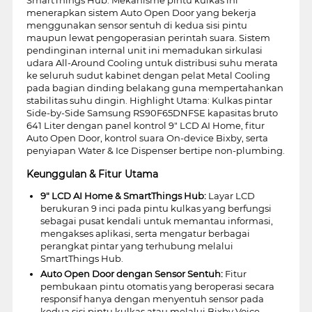
menerapkan sistem Auto Open Door yang bekerja
menggunakan sensor sentuh di kedua sisi pintu
maupun lewat pengoperasian perintah suara. Sistem
pendinginan internal unit ini memadukan sirkulasi
udara All-Around Cooling untuk distribusi suhu merata
ke seluruh sudut kabinet dengan pelat Metal Cooling
pada bagian dinding belakang guna mempertahankan
stabilitas suhu dingin. Highlight Utama: Kulkas pintar
Side-by-Side Samsung RS90F65DNFSE kapasitas bruto
641 Liter dengan panel kontrol 9" LCD AI Home, fitur
Auto Open Door, kontrol suara On-device Bixby, serta
penyiapan Water & Ice Dispenser bertipe non-plumbing.
Keunggulan & Fitur Utama
9" LCD AI Home & SmartThings Hub:
Layar LCD
berukuran 9 inci pada pintu kulkas yang berfungsi
sebagai pusat kendali untuk memantau informasi,
mengakses aplikasi, serta mengatur berbagai
perangkat pintar yang terhubung melalui
SmartThings Hub.
Auto Open Door dengan Sensor Sentuh:
Fitur
pembukaan pintu otomatis yang beroperasi secara
responsif hanya dengan menyentuh sensor pada
kedua sisi pintu kulkas atau melalui Bixby Voice