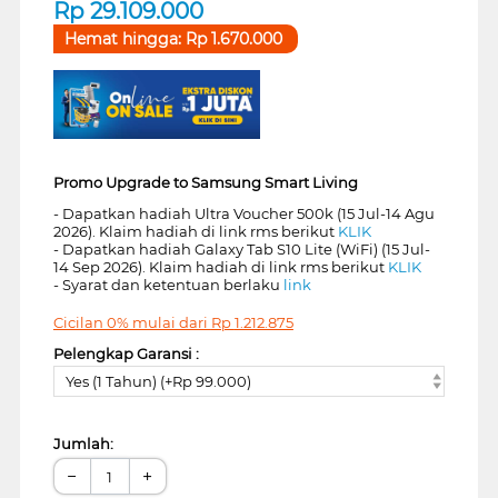
Rp
29.109.000
Hemat hingga:
Rp
1.670.000
Promo Upgrade to Samsung Smart Living
- Dapatkan hadiah Ultra Voucher 500k (15 Jul-14 Agu
2026). Klaim hadiah di link rms berikut
KLIK
- Dapatkan hadiah Galaxy Tab S10 Lite (WiFi) (15 Jul-
14 Sep 2026). Klaim hadiah di link rms berikut
KLIK
- Syarat dan ketentuan berlaku
link
Cicilan 0% mulai dari
Rp
1.212.875
Pelengkap Garansi :
Yes (1 Tahun) (+Rp 99.000)
Jumlah:
−
+