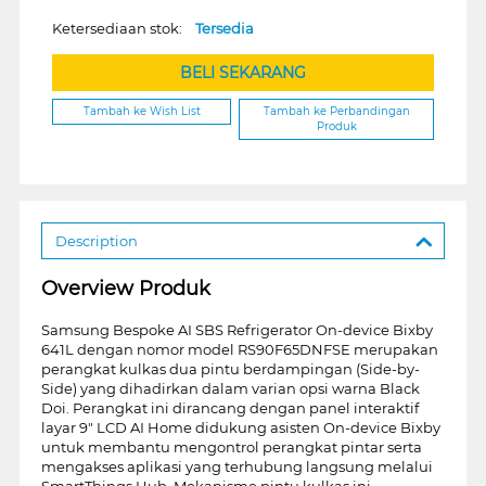
Ketersediaan stok:
Tersedia
BELI SEKARANG
Tambah ke Wish List
Tambah ke Perbandingan
Produk
Description
Overview Produk
Samsung Bespoke AI SBS Refrigerator On-device Bixby
641L dengan nomor model RS90F65DNFSE merupakan
perangkat kulkas dua pintu berdampingan (Side-by-
Side) yang dihadirkan dalam varian opsi warna Black
Doi. Perangkat ini dirancang dengan panel interaktif
layar 9" LCD AI Home didukung asisten On-device Bixby
untuk membantu mengontrol perangkat pintar serta
mengakses aplikasi yang terhubung langsung melalui
SmartThings Hub. Mekanisme pintu kulkas ini