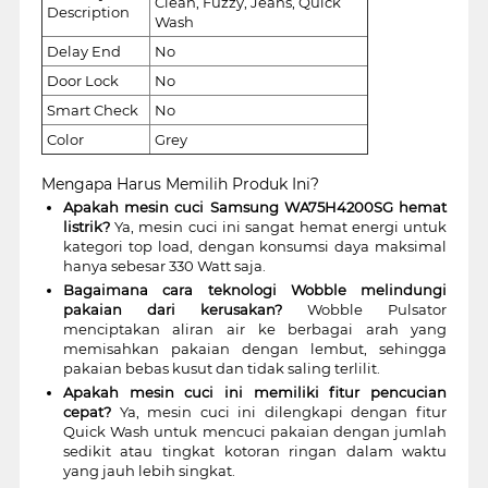
Clean, Fuzzy, Jeans, Quick
Description
Wash
Delay End
No
Door Lock
No
Smart Check
No
Color
Grey
Mengapa Harus Memilih Produk Ini?
Apakah mesin cuci Samsung WA75H4200SG hemat
listrik?
Ya, mesin cuci ini sangat hemat energi untuk
kategori top load, dengan konsumsi daya maksimal
hanya sebesar 330 Watt saja.
Bagaimana cara teknologi Wobble melindungi
pakaian dari kerusakan?
Wobble Pulsator
menciptakan aliran air ke berbagai arah yang
memisahkan pakaian dengan lembut, sehingga
pakaian bebas kusut dan tidak saling terlilit.
Apakah mesin cuci ini memiliki fitur pencucian
cepat?
Ya, mesin cuci ini dilengkapi dengan fitur
Quick Wash untuk mencuci pakaian dengan jumlah
sedikit atau tingkat kotoran ringan dalam waktu
yang jauh lebih singkat.