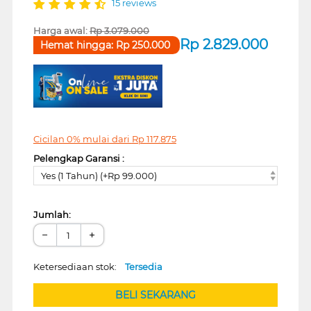
15 reviews
Harga awal:
Rp
3.079.000
Rp
2.829.000
Hemat hingga:
Rp
250.000
Cicilan 0% mulai dari
Rp
117.875
Pelengkap Garansi :
Yes (1 Tahun) (+Rp 99.000)
Jumlah:
−
+
Ketersediaan stok:
Tersedia
BELI SEKARANG