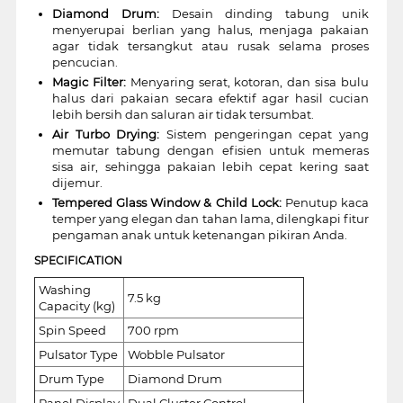
Diamond Drum:
Desain dinding tabung unik
menyerupai berlian yang halus, menjaga pakaian
agar tidak tersangkut atau rusak selama proses
pencucian.
Magic Filter:
Menyaring serat, kotoran, dan sisa bulu
halus dari pakaian secara efektif agar hasil cucian
lebih bersih dan saluran air tidak tersumbat.
Air Turbo Drying:
Sistem pengeringan cepat yang
memutar tabung dengan efisien untuk memeras
sisa air, sehingga pakaian lebih cepat kering saat
dijemur.
Tempered Glass Window & Child Lock:
Penutup kaca
temper yang elegan dan tahan lama, dilengkapi fitur
pengaman anak untuk ketenangan pikiran Anda.
SPECIFICATION
Washing
7.5 kg
Capacity (kg)
Spin Speed
700 rpm
Pulsator Type
Wobble Pulsator
Drum Type
Diamond Drum
Panel Display
Dual Cluster Control