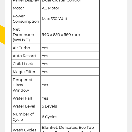
Motor
AC Motor
Power
Max 330 Watt
Consumption
Net
Dimension
540 x 850 x 560 mm
(WxHxD)
Air Turbo
Yes
Auto Restart
Yes
Child Lock
Yes
Magic Filter
Yes
Tempered
Glass
Yes
Window
Water Fall
Yes
Water Level
5 Levels
Number of
6 Cycles
Cycle
Blanket, Delicates, Eco Tub
Wash Cycles