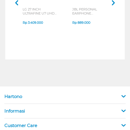
LG 27 INCH
JBL PERSONAL
REXU
ULTRAFINE U7 UHD
EARPHONE
HEA
IPS MONITOR 27U711B-
ENDURANCE RUN 3
M2 S
B_G3
SERIES
Rp
3.409.000
Rp
889.000
Rp
2
Hartono
Informasi
Customer Care