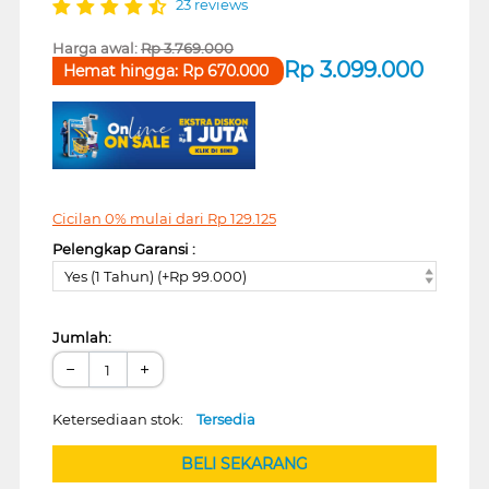
23 reviews
Harga awal:
Rp
3.769.000
Rp
3.099.000
Hemat hingga:
Rp
670.000
Cicilan 0% mulai dari
Rp
129.125
Pelengkap Garansi :
Yes (1 Tahun) (+Rp 99.000)
Jumlah:
−
+
Ketersediaan stok:
Tersedia
BELI SEKARANG