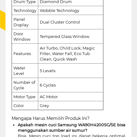
Drum Type
Diamond Drum
Technology
Wobble Technology
Panel
Dual Cluster Control
Display
Door
Tempered Glass Window
Window
Air Turbo, Child Lock, Magic
Features
Filter, Water Fall, Eco Tub
Clean, Quick Wash
Water
5 Levels
Level
Number of
6 Cycles
Cycle
Motor Type
AC Motor
Color
Grey
Mengapa Harus Memilih Produk Ini?
Apakah mesin cuci Samsung WA90H4200SG/SE bisa
menggunakan sumber air sumur?
Bisa. Mesin cuci top load ini dapat bekerja optimal