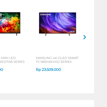
 MINI LED
SAMSUNG 4K OLED SMART
NED70B SERIES
TV S85HAEXXD SERIES
00
Rp
23.509.000