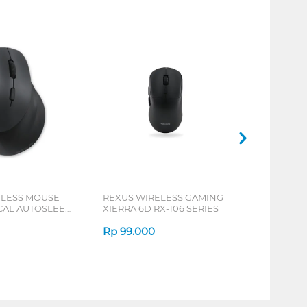
ELESS MOUSE
REXUS WIRELESS GAMING
ICAL AUTOSLEEP
XIERRA 6D RX-106 SERIES
ERIES
Rp
99.000