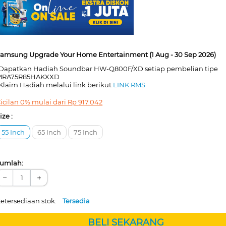
amsung Upgrade Your Home Entertainment (1 Aug - 30 Sep 2026)
Dapatkan Hadiah Soundbar HW-Q800F/XD setiap pembelian tipe
MRA75R85HAKXXD
Klaim Hadiah melalui link berikut
LINK RMS
icilan 0% mulai dari
Rp
917.042
ize :
55 Inch
65 Inch
75 Inch
umlah:
−
+
etersediaan stok:
Tersedia
BELI SEKARANG