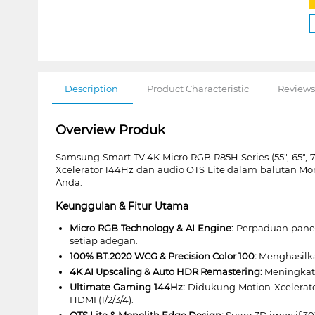
Description
Product Characteristic
Reviews
Overview Produk
Samsung Smart TV 4K Micro RGB R85H Series (55", 65",
Xcelerator 144Hz dan audio OTS Lite dalam balutan Mo
Anda.
Keunggulan & Fitur Utama
Micro RGB Technology & AI Engine:
Perpaduan panel 
setiap adegan.
100% BT.2020 WCG & Precision Color 100:
Menghasilka
4K AI Upscaling & Auto HDR Remastering:
Meningkatk
Ultimate Gaming 144Hz:
Didukung Motion Xcelerato
HDMI (1/2/3/4).
OTS Lite & Monolith Edge Design:
Suara 3D imersif 30