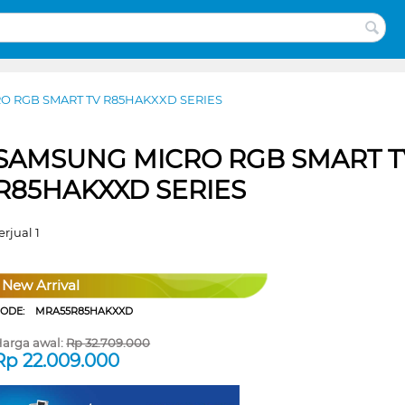
O RGB SMART TV R85HAKXXD SERIES
SAMSUNG MICRO RGB SMART T
R85HAKXXD SERIES
erjual 1
New Arrival
CODE:
MRA55R85HAKXXD
arga awal:
Rp
32.709.000
Rp
22.009.000