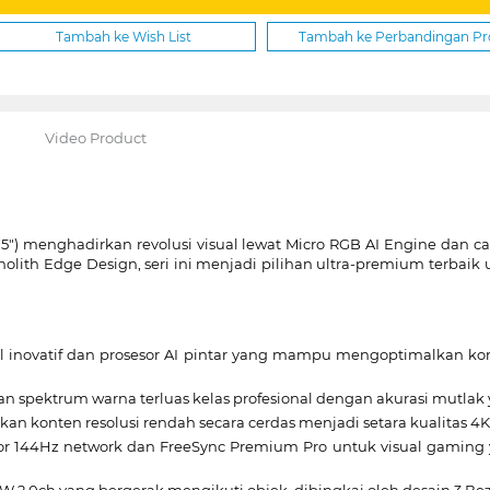
Tambah ke Wish List
Tambah ke Perbandingan P
Video Product
 75") menghadirkan revolusi visual lewat Micro RGB AI Engine da
nolith Edge Design, seri ini menjadi pilihan ultra-premium terbai
inovatif dan prosesor AI pintar yang mampu mengoptimalkan kontr
n spektrum warna terluas kelas profesional dengan akurasi mutlak
an konten resolusi rendah secara cerdas menjadi setara kualitas 4K
r 144Hz network dan FreeSync Premium Pro untuk visual gaming y
W 2.0ch yang bergerak mengikuti objek, dibingkai oleh desain 3 Bez