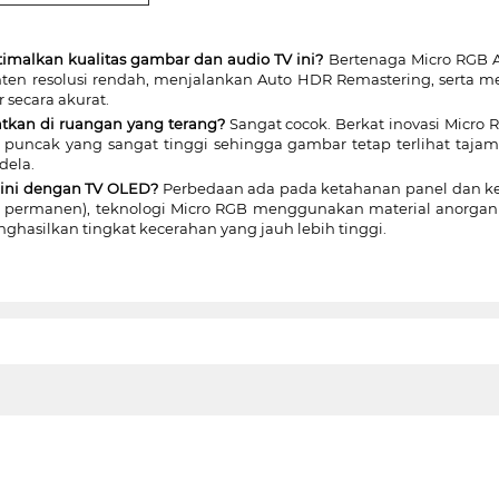
alkan kualitas gambar dan audio TV ini?
Bertenaga Micro RGB AI
en resolusi rendah, menjalankan Auto HDR Remastering, serta me
 secara akurat.
tkan di ruangan yang terang?
Sangat cocok. Berkat inovasi Micro 
uncak yang sangat tinggi sehingga gambar tetap terlihat tajam,
dela.
 ini dengan TV OLED?
Perbedaan ada pada ketahanan panel dan ke
 permanen), teknologi Micro RGB menggunakan material anorgani
nghasilkan tingkat kecerahan yang jauh lebih tinggi.