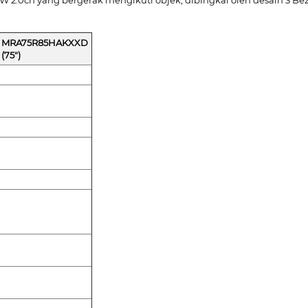
MRA75R85HAKXXD
(75")