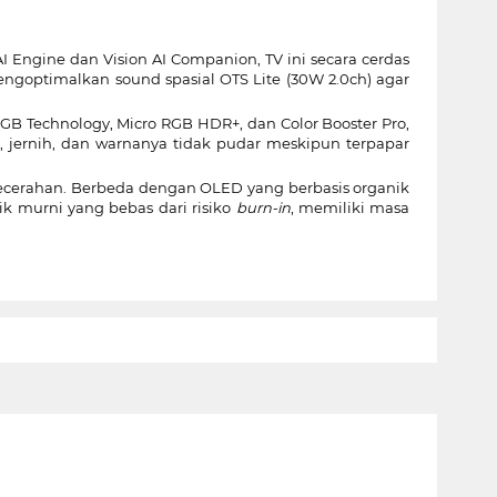
 Engine dan Vision AI Companion, TV ini secara cerdas
ngoptimalkan sound spasial OTS Lite (30W 2.0ch) agar
RGB Technology, Micro RGB HDR+, dan Color Booster Pro,
 jernih, dan warnanya tidak pudar meskipun terpapar
cerahan. Berbeda dengan OLED yang berbasis organik
k murni yang bebas dari risiko
burn-in
, memiliki masa