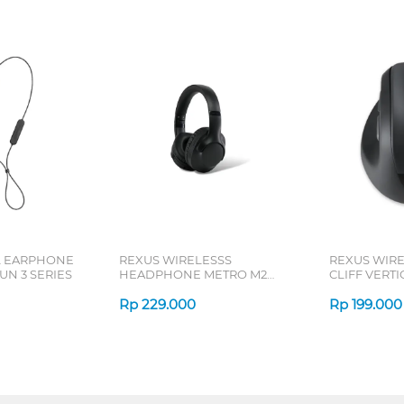
L EARPHONE
REXUS WIRELESSS
REXUS WIR
N 3 SERIES
HEADPHONE METRO M2
CLIFF VERT
SERIES
7D QV-260 S
Rp
229.000
Rp
199.000