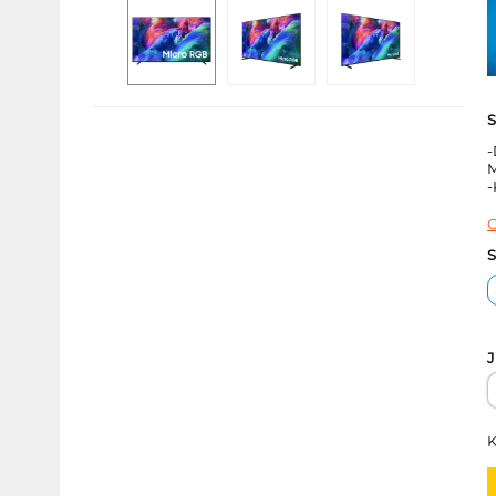
S
-
-
C
S
J
K