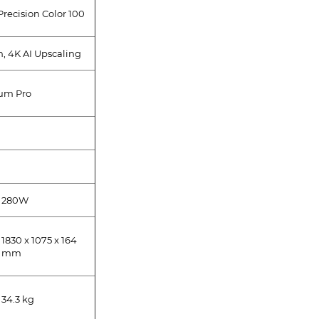
Precision Color 100
, 4K AI Upscaling
ium Pro
280W
1830 x 1075 x 164
mm
34.3 kg