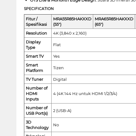
SPECIFICATION
Fitur /
MRA55R85HAKXXD
MRA65R85HAKXXD
Spesifikasi
(55")
(65")
Resolution
4K (3,840 x 2,160)
Display
Flat
Type
Smart TV
Yes
Smart
Tizen
Platform
TV Tuner
Digital
Number of
HDMI
4 (4K 144 Hz untuk HDMI 1/2/3/4)
Inputs
Number of
2 (USB-A)
USB Port(s)
3D
No
Technology