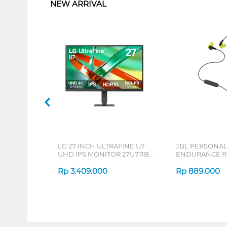
NEW ARRIVAL
LG 27 INCH ULTRAFINE U7
JBL PERSONA
UHD IPS MONITOR 27U711B-
ENDURANCE RU
B_G3
Rp
3.409.000
Rp
889.000