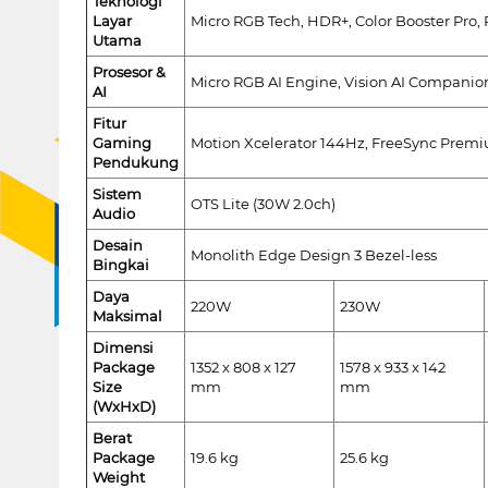
Teknologi
Layar
Micro RGB Tech, HDR+, Color Booster Pro, 
Utama
Prosesor &
Micro RGB AI Engine, Vision AI Companion
AI
Fitur
Gaming
Motion Xcelerator 144Hz, FreeSync Prem
Pendukung
Sistem
OTS Lite (30W 2.0ch)
Audio
Desain
Monolith Edge Design 3 Bezel-less
Bingkai
Daya
220W
230W
Maksimal
Dimensi
Package
1352 x 808 x 127
1578 x 933 x 142
Size
mm
mm
(WxHxD)
Berat
Package
19.6 kg
25.6 kg
Weight