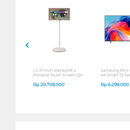
LG 27 Inch StanbyME 2
Samsung Mini
Portable Touch Screen QHD
4K Smart TV Se
27LX6TDGA
Rp
20.709.000
Rp
6.299.000
1