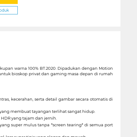
roduk
n cakupan warna 100% BT.2020. Dipadukan dengan Motion
k untuk bioskop privat dan gaming masa depan di rumah
as, kecerahan, serta detail gambar secara otomatis di
 yang membuat tayangan terlihat sangat hidup.
 HDR yang tajam dan jernih.
ang super mulus tanpa *screen tearing* di semua port
el-less super tipis yang elegan dan mewah.