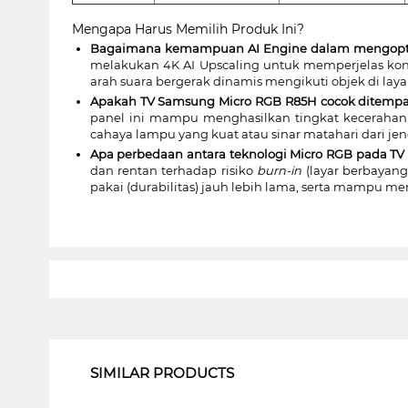
Mengapa Harus Memilih Produk Ini?
Bagaimana kemampuan AI Engine dalam mengoptim
melakukan 4K AI Upscaling untuk memperjelas kont
arah suara bergerak dinamis mengikuti objek di layar
Apakah TV Samsung Micro RGB R85H cocok ditempa
panel ini mampu menghasilkan tingkat kecerahan p
cahaya lampu yang kuat atau sinar matahari dari jen
Apa perbedaan antara teknologi Micro RGB pada TV
dan rentan terhadap risiko
burn-in
(layar berbayang
pakai (durabilitas) jauh lebih lama, serta mampu me
1
SIMILAR PRODUCTS