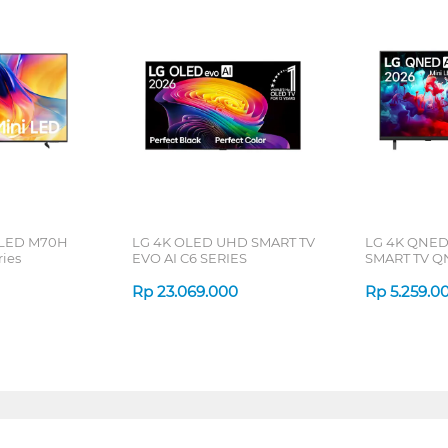
 LED M70H
LG 4K OLED UHD SMART TV
LG 4K QNED
ries
EVO AI C6 SERIES
SMART TV Q
Rp
23.069.000
Rp
5.259.0