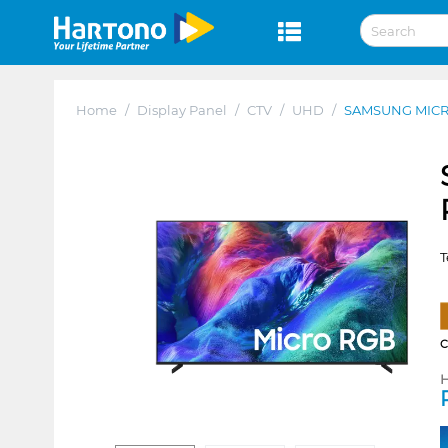
Home
/
Display Panel
/
CTV
/
UHD
/
SAMSUNG MICR
T
H