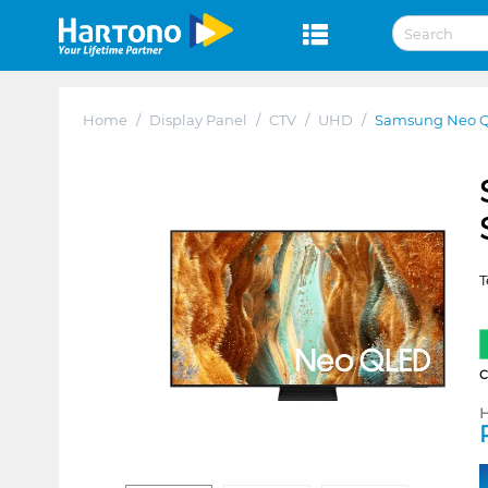
Home
/
Display Panel
/
CTV
/
UHD
/
Samsung Neo Q
T
H