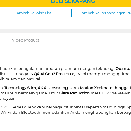
BELI SEKARANG
Tambah ke Wish List
Tambah ke Perbandingan P
Video Product
adirkan pengalaman hiburan premium dengan teknologi
Quantu
istis. Ditenagai
NQ4 AI Gen2 Processor
, TV ini mampu mengoptimal
ih tajam dan natural.
x Technology Slim
,
4K AI Upscaling
, serta
Motion Xcelerator hingga
a, maupun bermain game. Fitur
Glare Reduction
melalui Wide Viewin
ahayaan.
70F Series dilengkapi berbagai fitur pintar seperti SmartThings, App
LAN, Wi-Fi, dan Bluetooth memudahkan Anda menghubungkan berbag