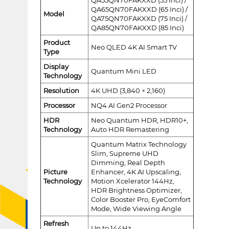
QA65QN70FAKXXD (65 Inci) /
Model
QA75QN70FAKXXD (75 Inci) /
QA85QN70FAKXXD (85 Inci)
Product
Neo QLED 4K AI Smart TV
Type
Display
Quantum Mini LED
Technology
Resolution
4K UHD (3,840 × 2,160)
Processor
NQ4 AI Gen2 Processor
HDR
Neo Quantum HDR, HDR10+,
Technology
Auto HDR Remastering
Quantum Matrix Technology
Slim, Supreme UHD
Dimming, Real Depth
Picture
Enhancer, 4K AI Upscaling,
Technology
Motion Xcelerator 144Hz,
HDR Brightness Optimizer,
Color Booster Pro, EyeComfort
Mode, Wide Viewing Angle
Refresh
Up to 144Hz