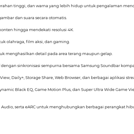
kecerahan tinggi, dan warna yang lebih hidup untuk pengalaman me
gambar dan suara secara otomatis.
 konten hingga mendekati resolusi 4K.
k olahraga, film aksi, dan gaming.
tuk menghasilkan detail pada area terang maupun gelap.
f dengan sinkronisasi sempurna bersama Samsung Soundbar kompat
View, Daily+, Storage Share, Web Browser, dan berbagai aplikasi str
Dynamic Black EQ, Game Motion Plus, dan Super Ultra Wide Game 
cal Audio, serta eARC untuk menghubungkan berbagai perangkat hi