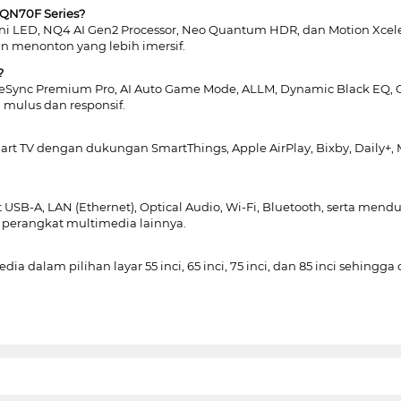
QN70F Series?
 LED, NQ4 AI Gen2 Processor, Neo Quantum HDR, dan Motion Xcele
n menonton yang lebih imersif.
?
reeSync Premium Pro, AI Auto Game Mode, ALLM, Dynamic Black EQ, 
ulus dan responsif.
 TV dengan dukungan SmartThings, Apple AirPlay, Bixby, Daily+, Mu
t USB-A, LAN (Ethernet), Optical Audio, Wi-Fi, Bluetooth, serta 
perangkat multimedia lainnya.
ia dalam pilihan layar 55 inci, 65 inci, 75 inci, dan 85 inci sehin