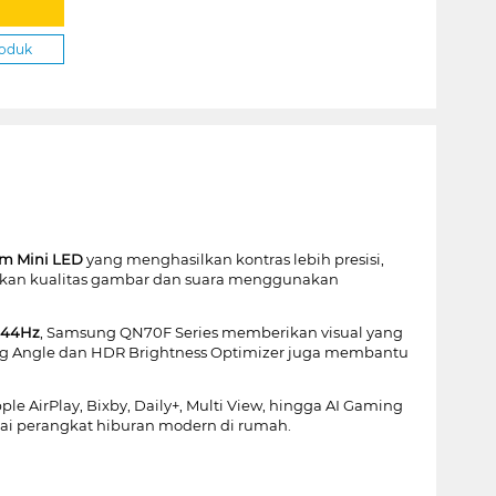
roduk
m Mini LED
yang menghasilkan kontras lebih presisi,
kan kualitas gambar dan suara menggunakan
 144Hz
, Samsung QN70F Series memberikan visual yang
g Angle dan HDR Brightness Optimizer juga membantu
le AirPlay, Bixby, Daily+, Multi View, hingga AI Gaming
ai perangkat hiburan modern di rumah.