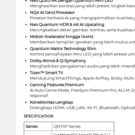
Neo QLED 4K dengan Quantum Mini LED
Menghasilkan kontras yang lebih presisi, tingkat 
NQ4 AI Gen2 Processor
Prosesor berbasis AI yang mengoptimalkan kualitas 
Neo Quantum HDR & 4K AI Upscaling
Meningkatkan detail gambar, kontras, serta kualitas
Motion Xcelerator hingga 144Hz
Memberikan tampilan gerakan yang lebih mulus untu
Quantum Matrix Technology Slim
Kontrol pencahayaan Mini LED yang lebih presisi un
Dolby Atmos & Q-Symphony
Menghadirkan pengalaman audio yang lebih imersi
Tizen™ Smart TV
Mendukung SmartThings, Apple AirPlay, Bixby, Multi 
Gaming Features Premium
AI Auto Game Mode, FreeSync Premium Pro, ALLM, 
responsif.
Konektivitas Lengkap
Dilengkapi HDMI, USB, LAN, Wi-Fi, Bluetooth, Opti
SPECIFICATION
Series
QN70F Series
QA55QN70FAKXXD (55 Inci) /