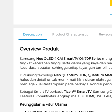
Description
Product Characteristic
Reviews
Overview Produk
Samsung
Neo QLED 4K AI Smart TV QN70F Series
mengh
tingkat kecerahan tinggi, serta warna yang kaya dan real
kecerdasan buatan sehingga setiap tayangan tampil leb
Didukung teknologi
Neo Quantum HDR
,
Quantum Matri
halus dan detail untuk menikmati film, siaran olahrag
menjaga kualitas tampilan pada berbagai kondisi penc
Sebagai Smart TV berbasis
Tizen™ Smart TV
, Samsung QN
Features. Konektivitas lengkap melalui HDMI, USB, 
Keunggulan & Fitur Utama