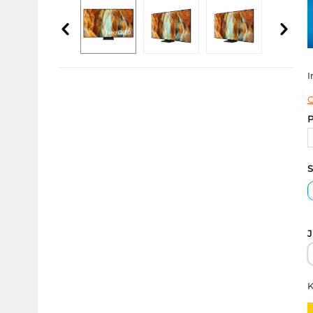
I
C
P
S
J
K