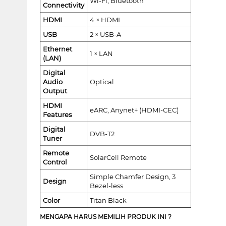
Wi-Fi, Bluetooth
Connectivity
HDMI
4 × HDMI
USB
2 × USB-A
Ethernet
1 × LAN
(LAN)
Digital
Audio
Optical
Output
HDMI
eARC, Anynet+ (HDMI-CEC)
Features
Digital
DVB-T2
Tuner
Remote
SolarCell Remote
Control
Simple Chamfer Design, 3
Design
Bezel-less
Color
Titan Black
MENGAPA HARUS MEMILIH PRODUK INI ?