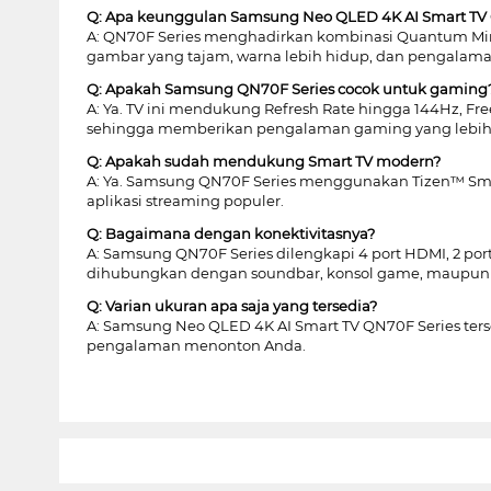
Q: Apa keunggulan Samsung Neo QLED 4K AI Smart TV 
A: QN70F Series menghadirkan kombinasi Quantum Mini
gambar yang tajam, warna lebih hidup, dan pengalama
Q: Apakah Samsung QN70F Series cocok untuk gaming
A: Ya. TV ini mendukung Refresh Rate hingga 144Hz, F
sehingga memberikan pengalaman gaming yang lebih m
Q: Apakah sudah mendukung Smart TV modern?
A: Ya. Samsung QN70F Series menggunakan Tizen™ Smart
aplikasi streaming populer.
Q: Bagaimana dengan konektivitasnya?
A: Samsung QN70F Series dilengkapi 4 port HDMI, 2 por
dihubungkan dengan soundbar, konsol game, maupun 
Q: Varian ukuran apa saja yang tersedia?
A: Samsung Neo QLED 4K AI Smart TV QN70F Series tersed
pengalaman menonton Anda.