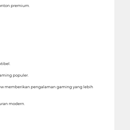
nonton premium.
ibel.
eaming populer.
View memberikan pengalaman gaming yang lebih
buran modern.