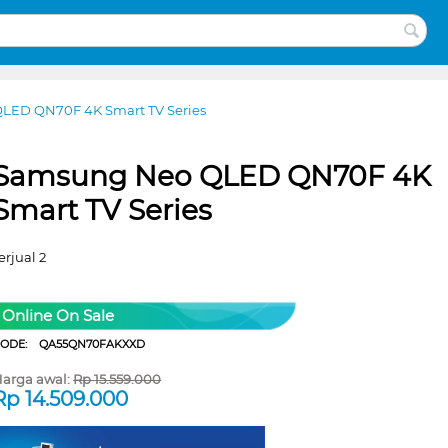
LED QN70F 4K Smart TV Series
Samsung Neo QLED QN70F 4K
Smart TV Series
erjual 2
Online On Sale
CODE:
QA55QN70FAKXXD
arga awal:
Rp
15.559.000
Rp
14.509.000