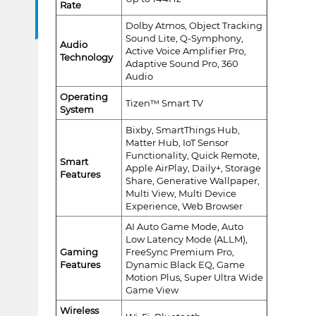
Rate
Dolby Atmos, Object Tracking
Sound Lite, Q-Symphony,
Audio
Active Voice Amplifier Pro,
Technology
Adaptive Sound Pro, 360
Audio
Operating
Tizen™ Smart TV
System
Bixby, SmartThings Hub,
Matter Hub, IoT Sensor
Functionality, Quick Remote,
Smart
Apple AirPlay, Daily+, Storage
Features
Share, Generative Wallpaper,
Multi View, Multi Device
Experience, Web Browser
AI Auto Game Mode, Auto
Low Latency Mode (ALLM),
Gaming
FreeSync Premium Pro,
Features
Dynamic Black EQ, Game
Motion Plus, Super Ultra Wide
Game View
Wireless