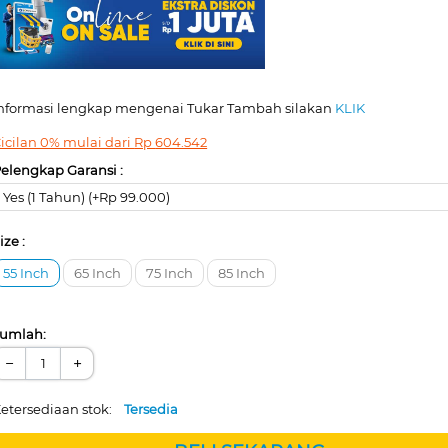
nformasi lengkap mengenai Tukar Tambah silakan
KLIK
icilan 0% mulai dari
Rp
604.542
elengkap Garansi :
Yes (1 Tahun) (+Rp 99.000)
ize :
55 Inch
65 Inch
75 Inch
85 Inch
umlah:
−
+
etersediaan stok:
Tersedia