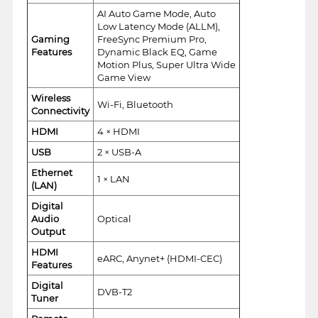
AI Auto Game Mode, Auto
Low Latency Mode (ALLM),
Gaming
FreeSync Premium Pro,
Features
Dynamic Black EQ, Game
Motion Plus, Super Ultra Wide
Game View
Wireless
Wi-Fi, Bluetooth
Connectivity
HDMI
4 × HDMI
USB
2 × USB-A
Ethernet
1 × LAN
(LAN)
Digital
Audio
Optical
Output
HDMI
eARC, Anynet+ (HDMI-CEC)
Features
Digital
DVB-T2
Tuner