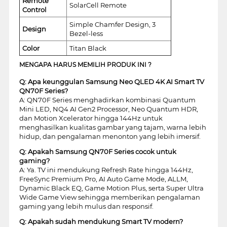
Remote
SolarCell Remote
Control
Simple Chamfer Design, 3
Design
Bezel-less
Color
Titan Black
MENGAPA HARUS MEMILIH PRODUK INI ?
Q: Apa keunggulan Samsung Neo QLED 4K AI Smart TV
QN70F Series?
A: QN70F Series menghadirkan kombinasi Quantum
Mini LED, NQ4 AI Gen2 Processor, Neo Quantum HDR,
dan Motion Xcelerator hingga 144Hz untuk
menghasilkan kualitas gambar yang tajam, warna lebih
hidup, dan pengalaman menonton yang lebih imersif.
Q: Apakah Samsung QN70F Series cocok untuk
gaming?
A: Ya. TV ini mendukung Refresh Rate hingga 144Hz,
FreeSync Premium Pro, AI Auto Game Mode, ALLM,
Dynamic Black EQ, Game Motion Plus, serta Super Ultra
Wide Game View sehingga memberikan pengalaman
gaming yang lebih mulus dan responsif.
Q: Apakah sudah mendukung Smart TV modern?