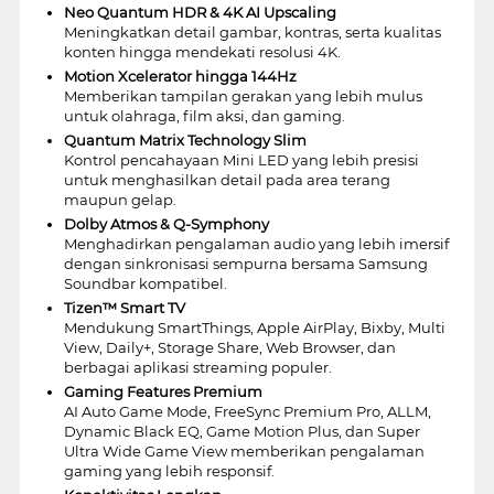
Neo Quantum HDR & 4K AI Upscaling
Meningkatkan detail gambar, kontras, serta kualitas
konten hingga mendekati resolusi 4K.
Motion Xcelerator hingga 144Hz
Memberikan tampilan gerakan yang lebih mulus
untuk olahraga, film aksi, dan gaming.
Quantum Matrix Technology Slim
Kontrol pencahayaan Mini LED yang lebih presisi
untuk menghasilkan detail pada area terang
maupun gelap.
Dolby Atmos & Q-Symphony
Menghadirkan pengalaman audio yang lebih imersif
dengan sinkronisasi sempurna bersama Samsung
Soundbar kompatibel.
Tizen™ Smart TV
Mendukung SmartThings, Apple AirPlay, Bixby, Multi
View, Daily+, Storage Share, Web Browser, dan
berbagai aplikasi streaming populer.
Gaming Features Premium
AI Auto Game Mode, FreeSync Premium Pro, ALLM,
Dynamic Black EQ, Game Motion Plus, dan Super
Ultra Wide Game View memberikan pengalaman
gaming yang lebih responsif.