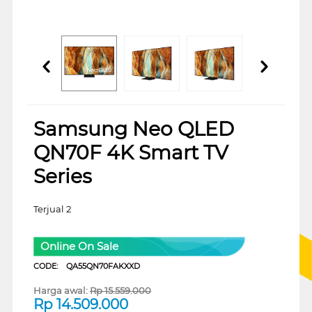
Samsung Neo QLED
QN70F 4K Smart TV
Series
Terjual 2
Online On Sale
CODE:
QA55QN70FAKXXD
Harga awal:
Rp
15.559.000
Rp
14.509.000