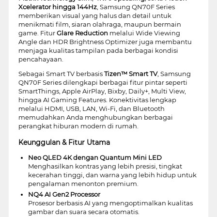
Xcelerator hingga 144Hz
, Samsung QN70F Series
memberikan visual yang halus dan detail untuk
menikmati film, siaran olahraga, maupun bermain
game. Fitur
Glare Reduction
melalui Wide Viewing
Angle dan HDR Brightness Optimizer juga membantu
menjaga kualitas tampilan pada berbagai kondisi
pencahayaan.
Sebagai Smart TV berbasis
Tizen™ Smart TV
, Samsung
QN70F Series dilengkapi berbagai fitur pintar seperti
SmartThings, Apple AirPlay, Bixby, Daily+, Multi View,
hingga AI Gaming Features. Konektivitas lengkap
melalui HDMI, USB, LAN, Wi-Fi, dan Bluetooth
memudahkan Anda menghubungkan berbagai
perangkat hiburan modern di rumah.
Keunggulan & Fitur Utama
Neo QLED 4K dengan Quantum Mini LED
Menghasilkan kontras yang lebih presisi, tingkat
kecerahan tinggi, dan warna yang lebih hidup untuk
pengalaman menonton premium.
NQ4 AI Gen2 Processor
Prosesor berbasis AI yang mengoptimalkan kualitas
gambar dan suara secara otomatis.