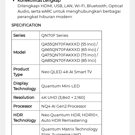
Konektivitas Lengkap
Dilengkapi HDMI, USB, LAN, Wi-Fi, Bluetooth, Optical
Audio, serta eARC untuk menghubungkan berbagai
perangkat hiburan modern.
SPECIFICATION
Series
QN70F Series
QA55QN70FAKXXD (55 Inci) /
QA65QN70FAKXXD (65 Inci) /
Model
QA75QN70FAKXXD (75 Inci) /
QA85QN70FAKXXD (85 Inci)
Product
Neo QLED 4K AI Smart TV
Type
Display
Quantum Mini LED
Technology
Resolution
4K UHD (3,840 × 2,160)
Processor
NQ4 AI Gen2 Processor
HDR
Neo Quantum HDR, HDR10+,
Technology
Auto HDR Remastering
Quantum Matrix Technology
Slim, Supreme UHD