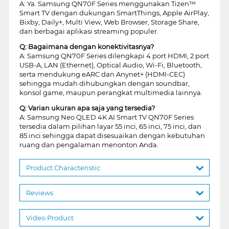
A: Ya. Samsung QN70F Series menggunakan Tizen™
Smart TV dengan dukungan SmartThings, Apple AirPlay,
Bixby, Daily+, Multi View, Web Browser, Storage Share,
dan berbagai aplikasi streaming populer.
Q: Bagaimana dengan konektivitasnya?
A: Samsung QN70F Series dilengkapi 4 port HDMI, 2 port
USB-A, LAN (Ethernet), Optical Audio, Wi-Fi, Bluetooth,
serta mendukung eARC dan Anynet+ (HDMI-CEC)
sehingga mudah dihubungkan dengan soundbar,
konsol game, maupun perangkat multimedia lainnya.
Q: Varian ukuran apa saja yang tersedia?
A: Samsung Neo QLED 4K AI Smart TV QN70F Series
tersedia dalam pilihan layar 55 inci, 65 inci, 75 inci, dan
85 inci sehingga dapat disesuaikan dengan kebutuhan
ruang dan pengalaman menonton Anda.
Product Characteristic
Reviews
Video Product