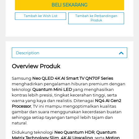
BELI SEKARANG
Tambah ke Wish List
Tambah ke Perbandingan
Produk
Description
Overview Produk
Samsung
Neo QLED 4K AI Smart TV QN70F Series
menghadirkan pengalaman hiburan premium dengan
teknologi
Quantum Mini LED
yang menghasilkan
kontras lebih presisi, tingkat kecerahan tinggi, serta
warna yang kaya dan realistis. Ditenagai
NQ4 AI Gen2
Processor
, TV ini mampu mengoptimalkan kualitas
gambar dan suara menggunakan kecerdasan buatan
sehingga setiap tayangan tampil lebih tajam dan
natural.
Didukung teknologi
Neo Quantum HDR
,
Quantum
Matrix Technology Slim
,
4K AI Upscaling
, serta
Motion