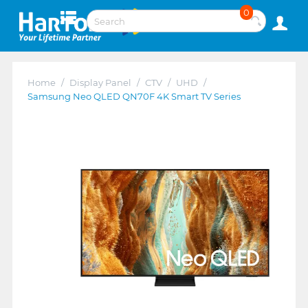
0
Home
/
Display Panel
/
CTV
/
UHD
/
Samsung Neo QLED QN70F 4K Smart TV Series