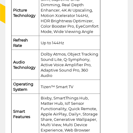
Dimming, Real Depth
Picture
Enhancer, 4K AI Upscaling,
Technology
Motion Xcelerator 144Hz,
HDR Brightness Optimizer,
Color Booster Pro, EyeComfort
Mode, Wide Viewing Angle
Refresh
Up to 144Hz
Rate
Dolby Atmos, Object Tracking
Sound Lite, Q-Symphony,
Audio
Active Voice Amplifier Pro,
Technology
Adaptive Sound Pro, 360
Audio
Operating
Tizen™ Smart TV
System
Bixby, SmartThings Hub,
Matter Hub, IoT Sensor
Functionality, Quick Remote,
Smart
Apple AirPlay, Daily+, Storage
Features
Share, Generative Wallpaper,
Multi View, Multi Device
Experience, Web Browser