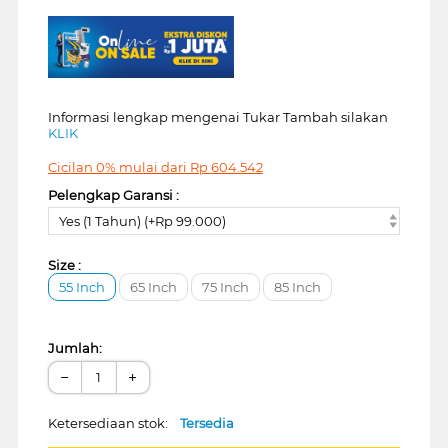
Informasi lengkap mengenai Tukar Tambah silakan
KLIK
Cicilan 0% mulai dari
Rp
604.542
Pelengkap Garansi :
Yes (1 Tahun) (+Rp 99.000)
Size :
55 Inch
65 Inch
75 Inch
85 Inch
Jumlah:
−
+
Ketersediaan stok:
Tersedia