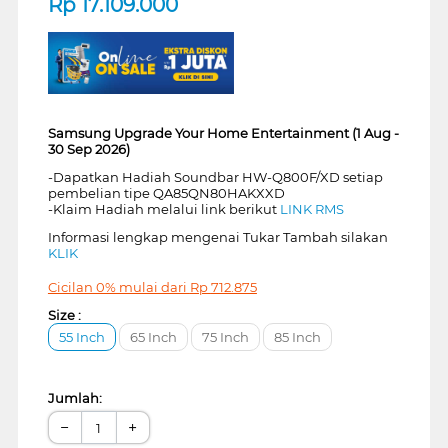
Rp
17.109.000
Samsung Upgrade Your Home Entertainment (1 Aug -
30 Sep 2026)
-Dapatkan Hadiah Soundbar HW-Q800F/XD setiap
pembelian tipe QA85QN80HAKXXD
-Klaim Hadiah melalui link berikut
LINK RMS
Informasi lengkap mengenai Tukar Tambah silakan
KLIK
Cicilan 0% mulai dari
Rp
712.875
Size :
55 Inch
65 Inch
75 Inch
85 Inch
Jumlah:
−
+