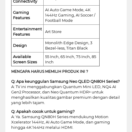
Connectivity
AI Auto Game Mode, 4K
Gaming
144Hz Gaming, AI Soccer /
Features
Football Mode
Entertainment
Art Store
Features
Monolith Edge Design, 3
Design
Bezel-less, Titan Black
Available
55 Inch, 65 Inch, 75 Inch, 85
Screen Sizes
Inch
MENGAPA HARUS MEMILIH PRODUK INI ?
Q: Apa keunggulan Samsung Neo QLED QN80H Series?
A: TV ini menggabungkan Quantum Mini LED, NQ4 AI
Gen2 Processor, dan Neo Quantum HDR+ untuk
menghasilkan kualitas gambar premium dengan detail
yang lebih tajam.
Q: Apakah cocok untuk gaming?
A: Ya. Samsung QN80H Series mendukung Motion
Xcelerator 144Hz, AI Auto Game Mode, dan gaming
hingga 4K 144Hz melalui HDMI.