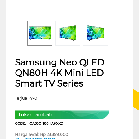
Samsung Neo QLED
QN80H 4K Mini LED
Smart TV Series
Terjual 470
Tukar Tambah
CODE:
QA55QN80HAKXXD
Harga awal:
Rp
23.399.000