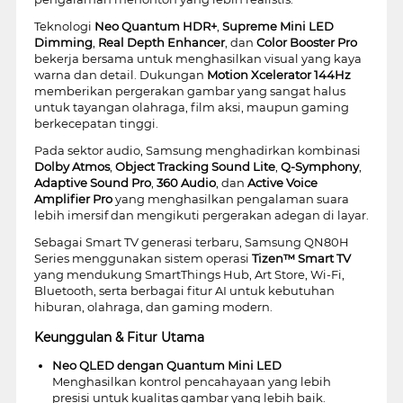
Teknologi
Neo Quantum HDR+
,
Supreme Mini LED
Dimming
,
Real Depth Enhancer
, dan
Color Booster Pro
bekerja bersama untuk menghasilkan visual yang kaya
warna dan detail. Dukungan
Motion Xcelerator 144Hz
memberikan pergerakan gambar yang sangat halus
untuk tayangan olahraga, film aksi, maupun gaming
berkecepatan tinggi.
Pada sektor audio, Samsung menghadirkan kombinasi
Dolby Atmos
,
Object Tracking Sound Lite
,
Q-Symphony
,
Adaptive Sound Pro
,
360 Audio
, dan
Active Voice
Amplifier Pro
yang menghasilkan pengalaman suara
lebih imersif dan mengikuti pergerakan adegan di layar.
Sebagai Smart TV generasi terbaru, Samsung QN80H
Series menggunakan sistem operasi
Tizen™ Smart TV
yang mendukung SmartThings Hub, Art Store, Wi-Fi,
Bluetooth, serta berbagai fitur AI untuk kebutuhan
hiburan, olahraga, dan gaming modern.
Keunggulan & Fitur Utama
Neo QLED dengan Quantum Mini LED
Menghasilkan kontrol pencahayaan yang lebih
presisi untuk kualitas gambar yang lebih baik.