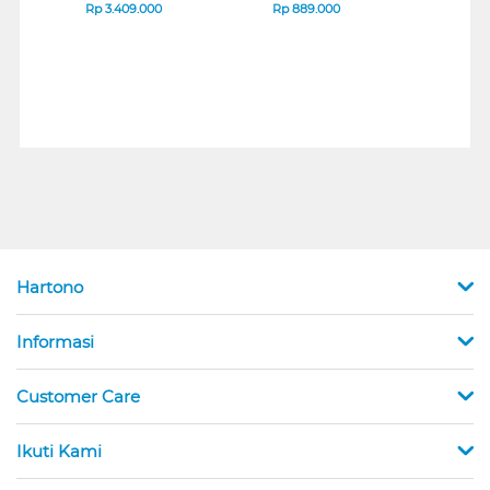
B_G3
SERIES
Rp
3.409.000
Rp
889.000
Rp
2
Hartono
Informasi
Customer Care
Ikuti Kami