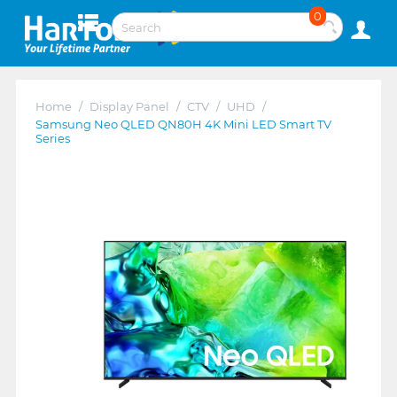
0
Home
/
Display Panel
/
CTV
/
UHD
/
Samsung Neo QLED QN80H 4K Mini LED Smart TV
Series