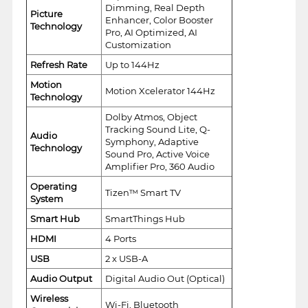
Dimming, Real Depth
Picture
Enhancer, Color Booster
Technology
Pro, AI Optimized, AI
Customization
Refresh Rate
Up to 144Hz
Motion
Motion Xcelerator 144Hz
Technology
Dolby Atmos, Object
Tracking Sound Lite, Q-
Audio
Symphony, Adaptive
Technology
Sound Pro, Active Voice
Amplifier Pro, 360 Audio
Operating
Tizen™ Smart TV
System
Smart Hub
SmartThings Hub
HDMI
4 Ports
USB
2 x USB-A
Audio Output
Digital Audio Out (Optical)
Wireless
Wi-Fi, Bluetooth