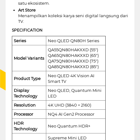
satu ekosistem.
Art Store
Menampilkan koleksi karya seni digital langsung dari
TV.
SPECIFICATION
Series
Neo QLED QN80H Series
QA55QN80HAKXXD (55")
QA65QN80HAKXXD (65")
Model Variants
QA75QN80HAKXXD (75")
QA85QN80HAKXXD (85")
Neo QLED 4K Vision AI
Product Type
Smart TV
Display
Neo QLED, Quantum Mini
Technology
LED
Resolution
4K UHD (3840 × 2160)
Processor
NQ4 AI Gen2 Processor
HDR
Neo Quantum HDR+
Technology
Supreme Mini LED