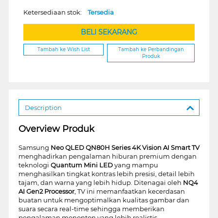
Ketersediaan stok:
Tersedia
BELI SEKARANG
Tambah ke Wish List
Tambah ke Perbandingan
Produk
Description
Overview Produk
Samsung
Neo QLED QN80H Series 4K Vision AI Smart TV
menghadirkan pengalaman hiburan premium dengan
teknologi
Quantum Mini LED
yang mampu
menghasilkan tingkat kontras lebih presisi, detail lebih
tajam, dan warna yang lebih hidup. Ditenagai oleh
NQ4
AI Gen2 Processor
, TV ini memanfaatkan kecerdasan
buatan untuk mengoptimalkan kualitas gambar dan
suara secara real-time sehingga memberikan
pengalaman menonton yang lebih realistis.